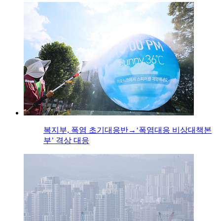
복지부, 폭염 초기대응반→‘폭염대응 비상대책본
부’ 격상 대응