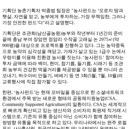
기획단 농촌기획자 박좀범 팀장은 "농사펀드는 ‘오로지 땅과
햇살, 자연을 믿고, 농부에게 투자하는, 가장 무책임한, 그러나
가장 안전한 펀드’다"라고 설명했다.
기획단은 조관희(남산골농원)농부와 작년부터 1년간의 준비
끝에 충남 부여 장암면 정암리 수작골 고래실 논 2975㎡(약
900평)을 대상으로 프로젝트를 진행하고 있다. 그는 농약중독
으로 농약의 심각성을 깨닫고, 가재가 살고 있는 1급수 논에서
우렁이를 이용해 친환경 농사를 짓는다. ‘농사펀드’ 참여자는
투자 금액에 따라 백미, 현미, 참기름, 들기름, 시래기 등 조관
희 농부의 건강한 먹을거리를 제공받을 수 있을 뿐 아니라 손
모내기, 허수아비 만들기, 벼배기 등 연 3회(5월, 7월, 10월)의
교류행사에 직접 참가할 수 있다.
한편, ‘농사펀드’는 현재 모바일을 중심으로 한 소셜네트워크
환경에서 주목 받는 새로운 형태의 공동체지원농업(CSA,
Community Supported Agriculture)의 일환이다. CSA는 세계적으
로 빠르게 확산되고 있는 생산자와 소비자의 회원제 직거래 시
스템으로, 기존의 유통 중심이 아닌 소비자가 함께 참여하는
쌍방향 유통을 목적으로 하고 있다. 우리나라에서는 완주 로컬
푸드, (사)흙살림, 전국여성농민회 언니네텃밭이 운영하는 ‘꾸