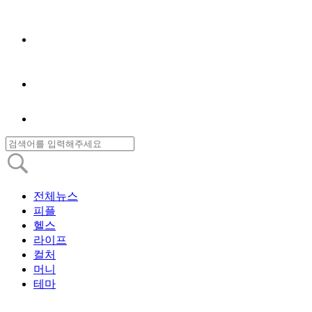
전체뉴스
피플
헬스
라이프
컬처
머니
테마