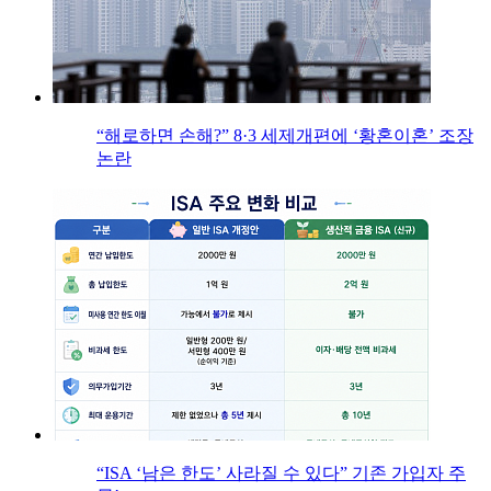
“해로하면 손해?” 8·3 세제개편에 ‘황혼이혼’ 조장
논란
“ISA ‘남은 한도’ 사라질 수 있다” 기존 가입자 주