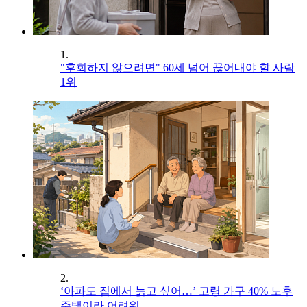
1.
"후회하지 않으려면" 60세 넘어 끊어내야 할 사람
1위
2.
‘아파도 집에서 늙고 싶어…’ 고령 가구 40% 노후
주택이라 어려워