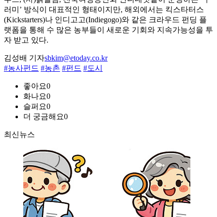
러미’ 방식이 대표적인 형태이지만, 해외에서는 킥스타터스
(Kickstarters)나 인디고고(Indiegogo)와 같은 크라우드 펀딩 플
랫폼을 통해 수 많은 농부들이 새로운 기회와 지속가능성을 투
자 받고 있다.
김성배 기자
sbkim@etoday.co.kr
#농사펀드
#농촌
#펀드
#도시
좋아요
0
화나요
0
슬퍼요
0
더 궁금해요
0
최신뉴스