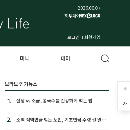
2026.08.07
로그인
회원가입
머니
테마
브라보 인기뉴스
가
1.
설탕 vs 소금, 콩국수를 건강하게 먹는 법
가
2.
소액 직역연금 받는 노인, 기초연금 수령 길 열린
다