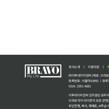
회사소개
ㅣ
이용약관
ㅣ
㈜이투데이피엔씨 (제호 : 브라보 마
등록번호 : 서울아02992 ㅣ 등록일자
ISSN : 2951-4681
이투데이피엔씨 임직원은 모두의
브라보 마이 라이프의 모든 콘텐
무단전재, 복사, 재배포, AI학습