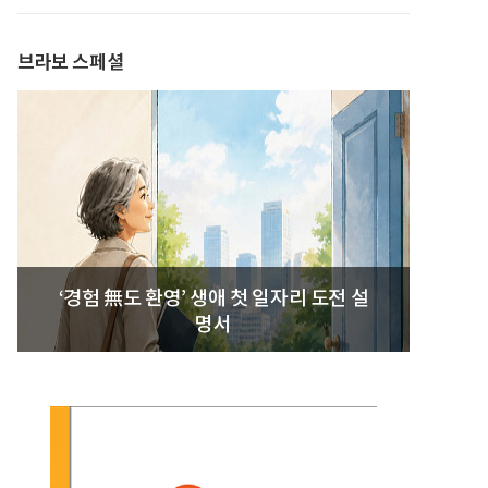
발간
브라보 스페셜
‘경험 無도 환영’ 생애 첫 일자리 도전 설
명서