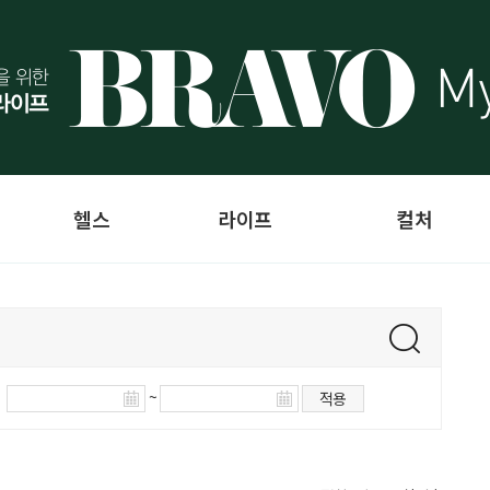
헬스
라이프
컬처
~
적용