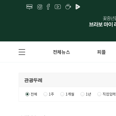
전체뉴스
피플
전체
1주
1개월
1년
직접입력