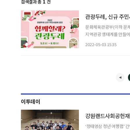
검색결과 총
1
건
관광두레, 신규 주민
문화체육관광부(이하 문체
지역관광 생태계를 만들어갈 
민사업체’를 모집한다. ‘
2022-05-03 15:35
식음, 기념품, 주민 여행,
이투데이
강원랜드사회공헌재단
‘정태영삼 청년 여행랩’ 