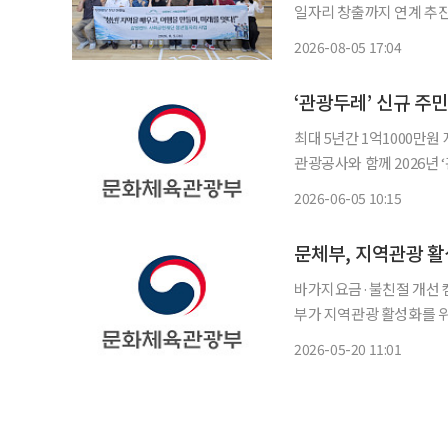
일자리 창출까지 연계 추진 강원랜드사회공헌재단이 강원 석탄산업전환지역(정선ㆍ태
영월ㆍ삼척)의 청년 일자리
2026-08-05 17:04
협력 네트워크 강화에 나섰다. 강원랜드사회공헌재단(재단)은 강원랜드 사회
청년
‘관광두레’ 신규 주
최대 5년간 1억1000만원 지원10
관광공사와 함께 2026년
최대 5년 동안 1억1000
2026-06-05 10:15
착을 돕기 위한 ‘청년관광
문체부, 지역관광 활
바가지요금·불친절 개선 캠페
부가 지역관광 활성화를 위
장의 부정적 인식을 개선하
2026-05-20 11:01
진된다. 20일 문화체육관광부에 따르면 한국관광공사와 13개 지역관광추진조직(DMO)과
함께