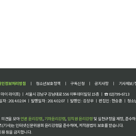
개인정보처리방침
ㅣ
청소년보호정책
ㅣ
구독신청
ㅣ
공지사항
ㅣ
기사제보/
이 라이프) ㅣ 서울시 강남구 강남대로 556 이투데이빌딩 15층 ㅣ ☎ 02)799-6713
 : 2014.02.04 ㅣ 발행일자 : 2014.02.07 ㅣ 발행인 : 김상우 ㅣ 편집인 : 한승훈 ㅣ
 의견을 모아
언론 윤리강령
,
기자윤리강령
,
임직원 윤리강령
및 실천규정을 제정, 준수하
츠(기사)는 인터넷신문위원회 윤리강령을 준수하며, 저작권법의 보호를 받습니다.
 이용 등을 금지합니다.