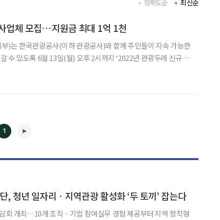
정확도순
최신순
사업체 모집…지원금 최대 1억 1천
부)는 한국관광공사(이하 관광공사)와 함께 주민들이 지속 가능한
수 있도록 6월 13일(월) 오후 2시까지 ‘2022년 관광두레 신규 주
관광두레’는 주민의 자발적 참여와 지역의 자원을 활용해 숙박이나
 체험 등의 분야에서 지역 고유의 특색을 지닌
1
◀
▶
, 청년 일자리ㆍ지역관광 활성화 ‘두 토끼’ 잡는다
간담회 개최…10개 조직ㆍ기업 참여실무 경험 제공부터 지역 정착형