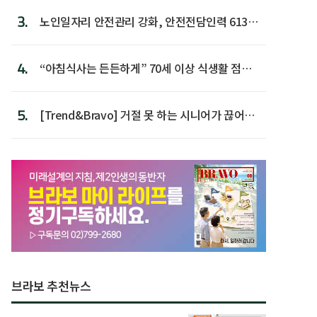
3.
노인일자리 안전관리 강화, 안전전담인력 613명
첫 배치
4.
“아침식사는 든든하게” 70세 이상 식생활 점수
가장 높아
5.
[Trend&Bravo] 거절 못 하는 시니어가 끊어야
할 행동 5
브라보 추천뉴스