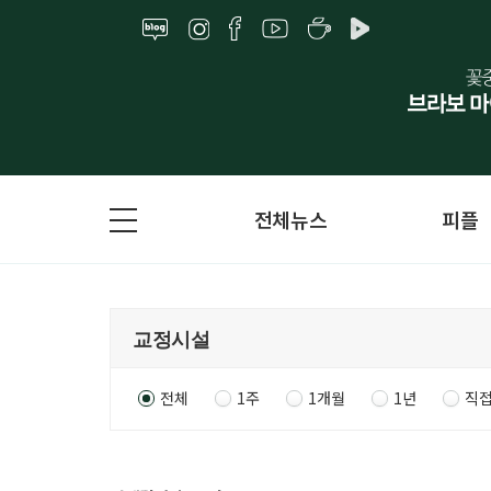
전체뉴스
피플
전체
1주
1개월
1년
직