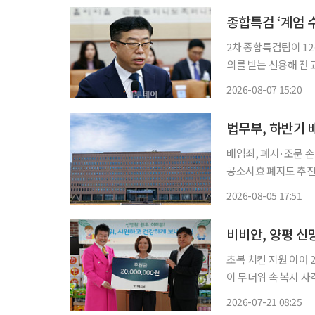
종합특검 ‘계엄 
2차 종합특검팀이 1
의를 받는 신용해 전 교정본부
내란중요임무종사 혐의로 불구속 기소
2026-08-07 15:20
계엄 당시 박성재 전
법무부, 하반기
배임죄, 폐지·조문
공소시효 폐지도 추진 법무부가 하반기 배임죄 정비와 집단소송제 확대를 추진한다. 기업
영 부담을 완화하고 
2026-08-05 17:51
한다는 구상이다. 법무부는 5일 청와대 영빈관에서 2026년 상반기 주요 성과와 하반기 주요
정책
초복 치킨 지원 이어 20일
이 무더위 속 복지 사각지대에 
의 아동양육시설 ‘신망
2026-07-21 08:25
생활 물품을 전달하는 