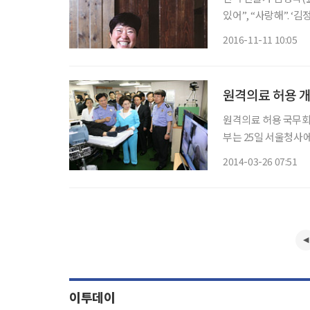
있어”, “사랑해”. ‘김정숙’이란 이름이 거론되면 하나같이 천사를 만난 경험담(?)을 쏟아내곤
했다. 한 번쯤 만날 
2016-11-11 10:05
원격의료 허용 
원격의료 허용 국무회의 통과 의사-환자간의 원격의료 허용 법안이
부는 25일 서울청사
한 의료법 일부개정법률안을 심의·의결했다.
2014-03-26 07:51
지 불사한 의료계의 
이투데이