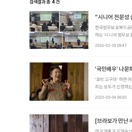
검색결과 총
4
건
"시니어 전문성 
한국법무보호복지공단(
하는 ‘시니어 법무보
19일 밝혔다. 이번 
2026-02-19 09:47
수 아이템으로 선정된
‘국민배우’ 나문
‘호박 고구마’ 하면 
희는 모두가 인정하는 
린 나문희는 60년간 
2020-09-04 08:00
동으로 보냈다. 최근 
[브라보가 만난 
연극 연출가 김정숙(金