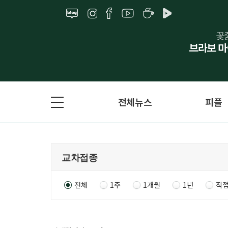
전체뉴스
피플
전체
1주
1개월
1년
직