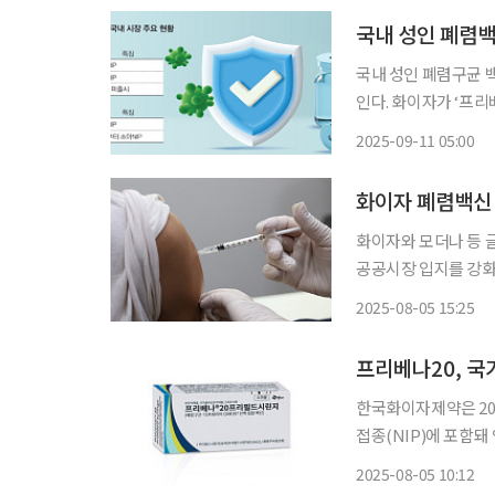
국내 성인 폐렴백
국내 성인 폐렴구균 
인다. 화이자가 ‘프리
브’가 국내 시장을 재편할 수 있을지 주목
2025-09-11 05:00
MSD는 21가 폐렴
화이자 폐렴백신
화이자와 모더나 등 
공공시장 입지를 강화했다. 5일 제약바이오업계에 따르면 화이자의 폐
20과 모더나의 코로
2025-08-05 15:25
프리베나20, 국
한국화이자제약은 20
접종(NIP)에 포함돼 영유
표에 따라 10월 1
2025-08-05 10:12
20을 무료로 총 4회(2