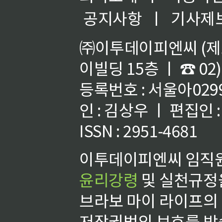
공지사항
ㅣ
기사제
㈜이투데이피엔씨 (제호
이빌딩 15층 ㅣ ☎ 02)
등록번호 : 서울아02992
인 : 김상우 ㅣ 편집인
ISSN : 2951-4681
이투데이피엔씨 임직원
윤리강령
및 실천규정을
브라보 마이 라이프의
저작권법의 보호를 받