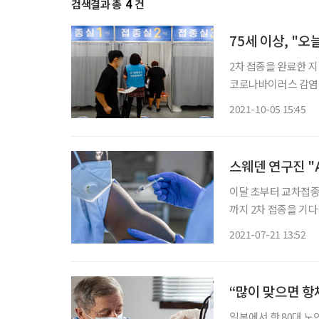
검색결과 총
4
건
75세 이상, "
2차 접종을 완료한 지
코로나바이러스 감염증
오후 8시부터 시작된다. 7
2021-10-05 15:45
부터 전국 위탁의료기
스웨덴 연구진 "
이달 초부터 교차접종(
까지 2차 접종을 기다리
50대 백신 접종 일
2021-07-21 13:52
차접종을 대안으로 선
“많이 맞으면 항체
일본에서 한 80대 