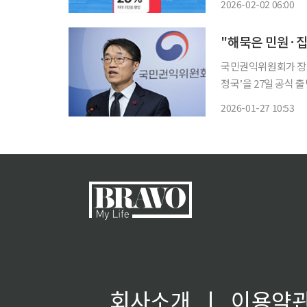
2026-02-02 06:00
가 부담 완화와 소상
"해묵은 민원·
국민권익위원회가 장기
정국’을 27일 공식 출범시켰다. 국민권익위는 이날 오후 세종 
무실에서 집단갈등조정
2026-01-27 10:53
장 직무대리와 주진우 청와대
국은
회사소개
ㅣ
이용약