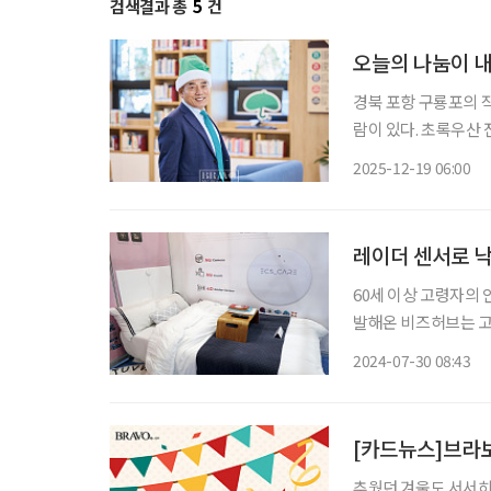
검색결과 총
5
건
오늘의 나눔이 
경북 포항 구룡포의 작
람이 있다. 초록우산
다. 그는 ‘아이들이
2025-12-19 06:00
레이더 센서로 낙상
60세 이상 고령자의 
발해온 비즈허브는 고
을 개발했다. “고령화사회가 되면서 독거노인이 많아진 데다, 집 안에서 낙상 사고가 많이 발
2024-07-30 08:43
생한다는 걸 알게 됐
[카드뉴스]브라보!
추웠던 겨울도 서서히