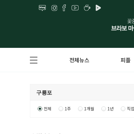
전체뉴스
피플
전체
1주
1개월
1년
직