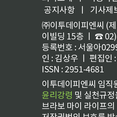
공지사항
ㅣ
기사제
㈜이투데이피엔씨 (제호
이빌딩 15층 ㅣ ☎ 02)
등록번호 : 서울아02992
인 : 김상우 ㅣ 편집인
ISSN : 2951-4681
이투데이피엔씨 임직원
윤리강령
및 실천규정을
브라보 마이 라이프의
저작권법의 보호를 받