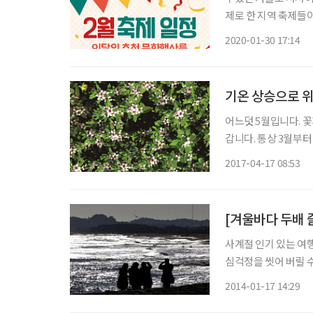
제로 한 지역 축제들이
화축제까지… 다양한 축제
2020-01-30 17:14
정월대보
기온 상승으로 
어느덧 5월입니다. 
갑니다. 통상 3월부터
부터 종종 한낮 기온
2017-04-17 08:53
쑤입니다. 그런데 이런
[겨울바다 두배 
사계절 인기 있는 여행
심걱정을 씻어 버릴 수 있다는 기대감 때
고요하고 운치가 있다.
2014-01-17 14:29