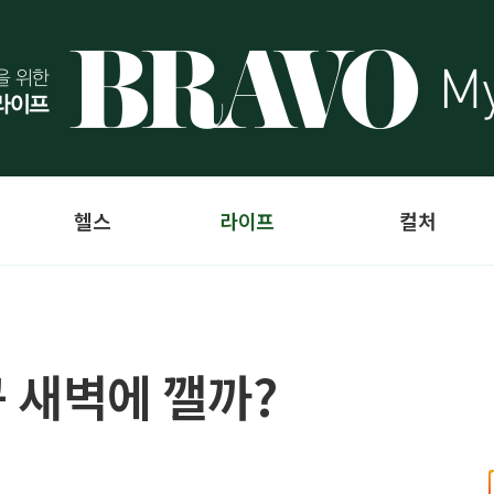
헬스
라이프
컬처
꾸 새벽에 깰까?