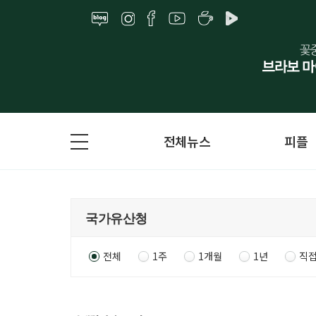
전체뉴스
피플
전체
1주
1개월
1년
직