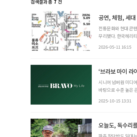
검색결과 총
7
건
공연, 체험, 세대
전통문화와 현대 콘텐
무리됐다. 한국헤리티지 문화재단과 세이버스코리아는 지난 9~10일 서울 마포구 문화비축
기지에서 열린 ‘K-헤리티지
2026-05-11 16:15
청과 빙그레, 이투데
‘브라보 마이 라
시니어 넘버원 미디어
바탕으로 수준 높은 
각 분야를 대표하는 
2025-10-15 13:31
단은 시니어 정책·복
오늘도, 독수리를
파주 장단반도 일대는 