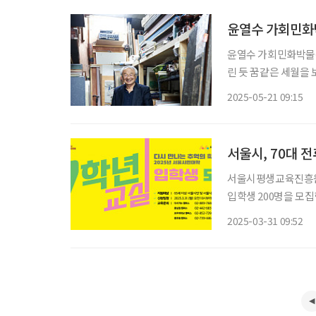
윤열수 가회민화
윤열수 가회민화박물관
린 듯 꿈같은 세월을 
는 사람이라고는 없고
2025-05-21 09:15
말로 아찔하고 요상한
서울시, 70대 
서울시평생교육진흥원이
입학생 200명을 모집한
민대학에서 만날 수 
2025-03-31 09:52