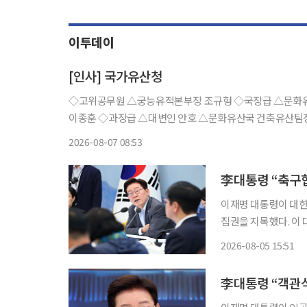
이투데이
[인사] 국가유산청
◇고위공무원 △궁능유적본부장 조규형 ◇국장급 △문화유산국 역사유적정책관 김동대 △자연유산국장 황권순 △무형유산국장
이종훈 ◇과장급 △대변인 안호 △문화유산국 건축유
2026-08-07 08:53
李대통령 “축구
이재명 대통령이 대한
집권을 지목했다. 이 대통령은 5일 청와대 영빈관에서 열린 교육부·국가교육위원회·문화체
육관광부·국가유산청 
2026-08-05 15:51
李대통령 “객관식