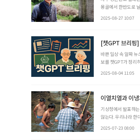
몽골에서 한반도로 날
다. 이들을 구조하고,
2025-08-27 10:07
[챗GPT 브리핑]
바쁜 일상 속 알짜 뉴
보를 챗GPT가 정리하고 편집국 
“조기 개입 절실” 최
2025-08-04 11:05
났다. 오대종 강북삼
이열치열과 이냉
기상청에서 발표하는 
않는다. 우리나라 한
피하고 시원하게 지내기 위해 여러
2025-07-23 08:00
위가 기승을 부리는 