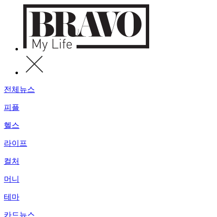
전체뉴스
피플
헬스
라이프
컬처
머니
테마
카드뉴스