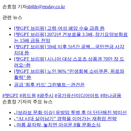
손효정 기자
shjlife@etoday.co.kr
관련 뉴스
[챗GPT 브리핑] 고령·여성 폐암 수술 급증 外
[챗GPT 브리핑] 2072년 건보료율 3.5배, 장기요양보험료
는 15배 급등 전망
[챗GPT 브리핑] 59세 이후 5년간 공백…국민연금 사각
지대 外
[챗GPT 브리핑] 시니어 대상 스포츠 상품권 70만 장 드
려요~外
[챗GPT 브리핑] 노인 96% “민생회복 소비쿠폰, 위로와
활력” 外
공급 '최후 카드' 그린벨트⋯관건은
#챗GPT
#위드원
#광주시
#국가유산미디어아트
#하나금융
손효정 기자의 주요 뉴스
⌞
[브라보 문화 이슈] 유방암 투병 후 더 단단해진 박미선
⌞
“AI 시대 살아남기” 경력을 이어가는 재취업 전략
⌞
여름 끝자락, 놓치면 아쉬운 8월 문화소식