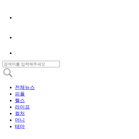
전체뉴스
피플
헬스
라이프
컬처
머니
테마