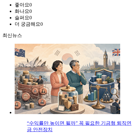
좋아요
0
화나요
0
슬퍼요
0
더 궁금해요
0
최신뉴스
“수익률만 높이면 될까” 꼭 필요한 기금형 퇴직연
금 안전장치