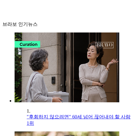
브라보 인기뉴스
1.
"후회하지 않으려면" 60세 넘어 끊어내야 할 사람
1위