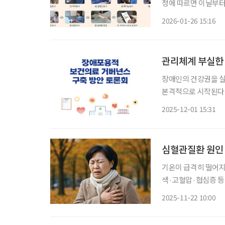
청에 따르면 이날부터 
의 근거 마련을 위한 2026년
2026-01-26 15:16
증진법’ 제16조에 근
관리체계 부실한
장애인의 건강권을 실
본격적으로 시작된다.
증진을 포함한 공중보건
2025-12-01 15:31
애인단체총연맹은 한
예지
심혈관질환 원인
기온이 급격히 떨어지
색·고혈압·협심증 등
롤이 쌓여 혈관이 점차 좁아지는 질환이다. 특
2025-11-22 10:00
돼 각별한 관리가 필