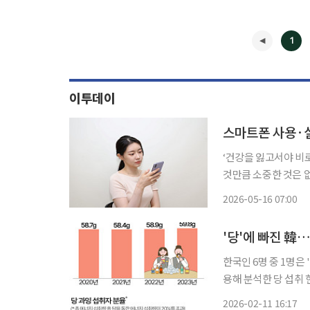
1
이투데이
스마트폰 사용·실
‘건강을 잃고서야 비
것만큼 소중한 것은 
쏙)’을 통해 일상생활에
2026-05-16 07:00
블릿PC 등 디지털 기
◀
'당'에 빠진 韓
한국인 6명 중 1명은 '당 과잉섭취
용해 분석한 당 섭취 현
으로 증가했다. 당 과잉 섭취자 분율(총 에너지 섭취량 중 당을 통한 에너지 섭취량이 20%를
2026-02-11 16:17