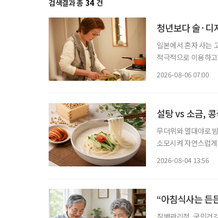
검색결과 총
34
건
청년보다 술·디저
일본에서 혼자 사는 
적극적으로 이용하고,
세워 먹고 싶은 음식
2026-08-06 07:00
모습이다. 
설탕 vs 소금,
무더위와 열대야로 밤
소모시켜 자연스럽게 보양식을 찾게 만든다.
르지만, 시원하고 고소
2026-08-04 13:56
단순히 더위를 식히는
“아침식사는 든든
질병관리청, 국민건강영양조사