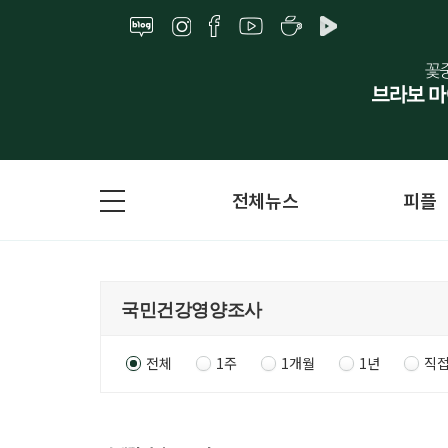
전체뉴스
피플
전체
1주
1개월
1년
직