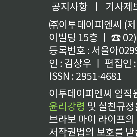
공지사항
ㅣ
기사제
㈜이투데이피엔씨 (제호
이빌딩 15층 ㅣ ☎ 02)
등록번호 : 서울아02992
인 : 김상우 ㅣ 편집인
ISSN : 2951-4681
이투데이피엔씨 임직원
윤리강령
및 실천규정을
브라보 마이 라이프의
저작권법의 보호를 받