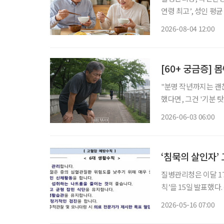
연령 최고’, 성인 평균 58.6점보다 높아 ‘아침식사 
등히 높아 70세 이상 고령층의 식생활이 전 연령대 가운데 가장 양호한 것으로 나타났다. ‘아
2026-08-04 12:00
침식사 섭취’ 점수가
[60+ 궁금증]
"분명 작년까지는 괜찮았는데, 
했다면, 그건 '기분 
하게 나타난다. 짐을 
2026-06-03 06:00
‘침묵의 살인자’
질병관리청은 이달 17
칙’을 15일 발표했
고령층의 꾸준한 관리가 중요하다. 질병관리청에 따르면 
2026-05-16 07:00
이상이거나 이완기 혈