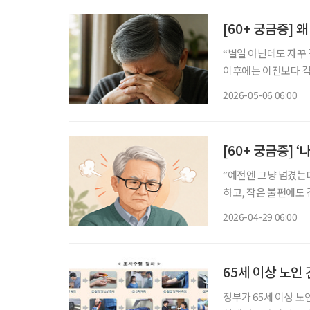
[60+ 궁금증]
“별일 아닌데도 자꾸 걱정이 앞서요.” 자녀 문제, 건강
이후에는 이전보다 걱
많아졌지”라고 느끼지
2026-05-06 06:00
[60+ 궁금증] 
“예전엔 그냥 넘겼는데, 요즘은 금방
하고, 작은 불편에도
경우가 적지 않다. 
2026-04-29 06:00
는 
65세 이상 노인
정부가 65세 이상 노인 