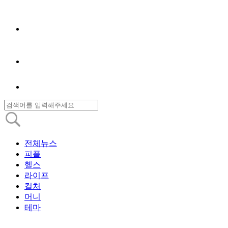
전체뉴스
피플
헬스
라이프
컬처
머니
테마