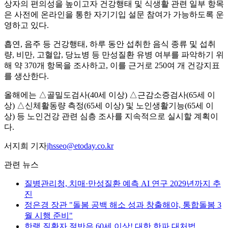
상자의 편의성을 높이고자 건강행태 및 식생활 관련 일부 항목
은 사전에 온라인을 통한 자기기입 설문 참여가 가능하도록 운
영하고 있다.
흡연, 음주 등 건강행태, 하루 동안 섭취한 음식 종류 및 섭취
량, 비만, 고혈압, 당뇨병 등 만성질환 유병 여부를 파악하기 위
해 약 370개 항목을 조사하고, 이를 근거로 250여 개 건강지표
를 생산한다.
올해에는 △골밀도검사(40세 이상) △근감소증검사(65세 이
상) △신체활동량 측정(65세 이상) 및 노인생활기능(65세 이
상) 등 노인건강 관련 심층 조사를 지속적으로 실시할 계획이
다.
서지희 기자
jhsseo@etoday.co.kr
관련 뉴스
질병관리청, 치매·만성질환 예측 AI 연구 2029년까지 추
진
정은경 장관 "돌봄 공백 해소 성과 창출해야, 통합돌봄 3
월 시행 준비"
한랭 질환자 절반은 60세 이상! 대한 한파 대처법