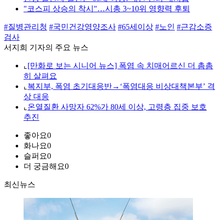
"코스피 상승의 착시"…시총 3~10위 영향력 후퇴
#질병관리청
#국민건강영양조사
#65세이상
#노인
#근감소증
검사
서지희 기자의 주요 뉴스
⌞
[만화로 보는 시니어 뉴스] 폭염 속 치매어르신 더 촘촘
히 살펴요
⌞
복지부, 폭염 초기대응반→‘폭염대응 비상대책본부’ 격
상 대응
⌞
온열질환 사망자 62%가 80세 이상, 고령층 집중 보호
추진
좋아요
0
화나요
0
슬퍼요
0
더 궁금해요
0
최신뉴스