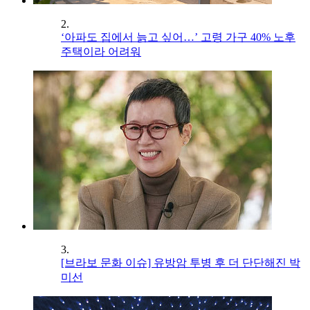
2.
‘아파도 집에서 늙고 싶어…’ 고령 가구 40% 노후
주택이라 어려워
3.
[브라보 문화 이슈] 유방암 투병 후 더 단단해진 박
미선