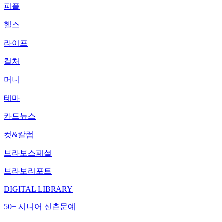
피플
헬스
라이프
컬처
머니
테마
카드뉴스
컷&칼럼
브라보스페셜
브라보리포트
DIGITAL LIBRARY
50+ 시니어 신춘문예