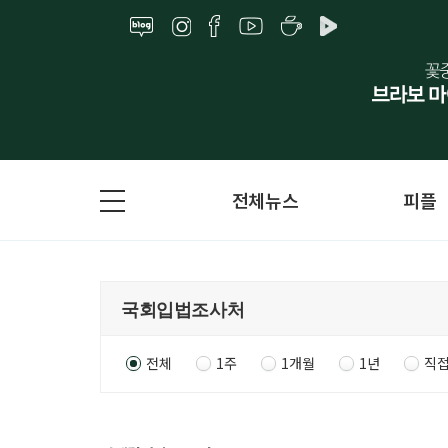
전체뉴스
피플
전체
1주
1개월
1년
직