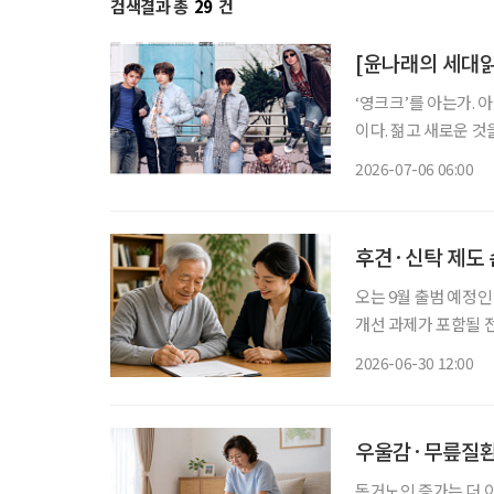
검색결과 총
29
건
[윤나래의 세대읽기
‘영크크’를 아는가. 
이다. 젊고 새로운 
를 가르는 말로 퍼졌다
2026-07-06 06:00
후견·신탁 제도
오는 9월 출범 예
개선 과제가 포함될 
반영하는 만큼 관련 내용에 이목이 쏠린다. 후
2026-06-30 12:00
영 저출산·고령사회위
우울감·무릎질환 
독거노인 증가는 더 