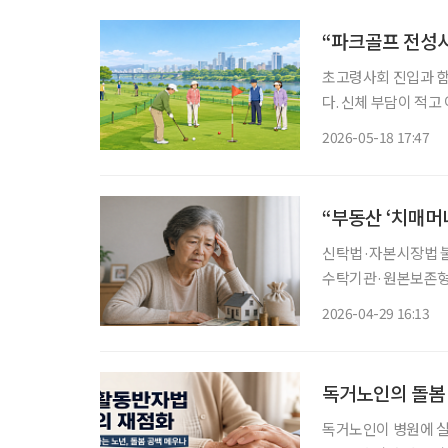
“파크골프 전성시
초고령사회 진입과 함
다. 신체 부담이 적
전국 지방자치단체들도
2026-05-18 17:47
세대 갈등, 시설 운
신탁법·자본시장법 불
수탁기관·원본보존형 신탁 도입 검토해야” 고
부분이 부동산에 집중
2026-04-29 16:13
독거노인의 돌봄 
독거노인이 병원에 실려