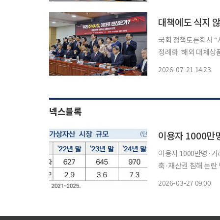
에서 발생한 쿠팡 덕
대책에도 식지 
국회 정책토론회서 “
정례화·해외 대체상품 점
하이닉스 단일종목 레
2026-07-21 14:23
자자 보호 대책이 필
넥스블록
이용자 1000만
이용자 1000만명·거
축·재산권 침해 논란 병존 가상자산 시장이 급격히 확대되면서 거래소 대주
는 규제 도입 여부가
2026-03-27 09:00
다는 요구와 함께 재