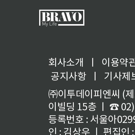
회사소개
ㅣ
이용약
공지사항
ㅣ
기사제
㈜이투데이피엔씨 (제호
이빌딩 15층 ㅣ ☎ 02)
등록번호 : 서울아02992
인 : 김상우 ㅣ 편집인