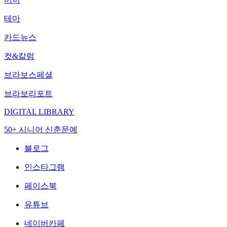
테마
카드뉴스
컷&칼럼
브라보스페셜
브라보리포트
DIGITAL LIBRARY
50+ 시니어 신춘문예
블로그
인스타그램
페이스북
유튜브
네이버카페