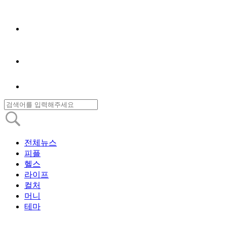
전체뉴스
피플
헬스
라이프
컬처
머니
테마