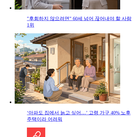
"후회하지 않으려면" 60세 넘어 끊어내야 할 사람
1위
‘아파도 집에서 늙고 싶어…’ 고령 가구 40% 노후
주택이라 어려워