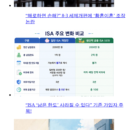
“해로하면 손해?” 8·3 세제개편에 ‘황혼이혼’ 조장
논란
“ISA ‘남은 한도’ 사라질 수 있다” 기존 가입자 주
목!