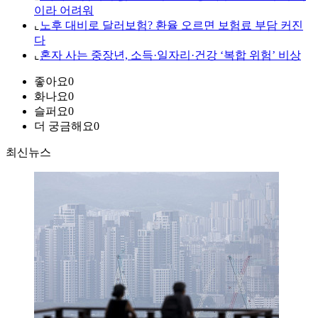
이라 어려워
⌞
노후 대비로 달러보험? 환율 오르면 보험료 부담 커진
다
⌞
혼자 사는 중장년, 소득·일자리·건강 ‘복합 위험’ 비상
좋아요
0
화나요
0
슬퍼요
0
더 궁금해요
0
최신뉴스