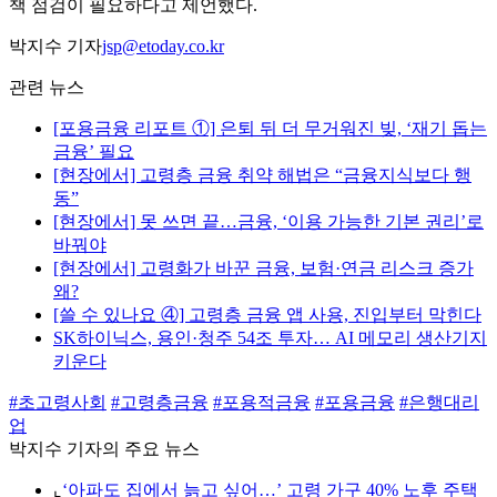
책 점검이 필요하다고 제언했다.
박지수 기자
jsp@etoday.co.kr
관련 뉴스
[포용금융 리포트 ①] 은퇴 뒤 더 무거워진 빚, ‘재기 돕는
금융’ 필요
[현장에서] 고령층 금융 취약 해법은 “금융지식보다 행
동”
[현장에서] 못 쓰면 끝…금융, ‘이용 가능한 기본 권리’로
바꿔야
[현장에서] 고령화가 바꾼 금융, 보험·연금 리스크 증가
왜?
[쓸 수 있나요 ④] 고령층 금융 앱 사용, 진입부터 막힌다
SK하이닉스, 용인·청주 54조 투자… AI 메모리 생산기지
키운다
#초고령사회
#고령층금융
#포용적금융
#포용금융
#은행대리
업
박지수 기자의 주요 뉴스
⌞
‘아파도 집에서 늙고 싶어…’ 고령 가구 40% 노후 주택