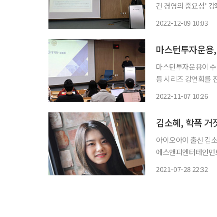
건 경영의 중요성’ 강좌를 진행했다고 
행사에선 조귀문 마스
2022-12-09 10:03
마스턴투자운용, 
마스턴투자운용이 수
등 시리즈 강연회를 진행했다고 7일 밝혔다.
융 톡(지금톡)’은 
2022-11-07 10:26
김소혜, 학폭 거
아이오아이 출신 김소혜가 학
에스앤피엔터테인먼트
자였다는 점은 사실”이라며 거
2021-07-28 22:32
의혹에 대해 “유포자