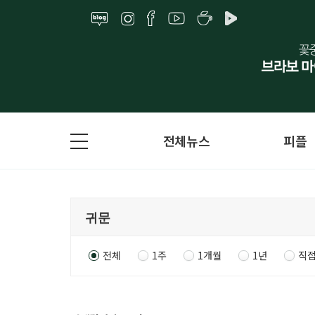
전체뉴스
피플
전체
1주
1개월
1년
직