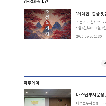
검색결과 총
1
건
‘케데헌’ 열풍 
조선 시대 설화 속 요
9월 6일부터 11월 2일까지 서울 홍대에
으로 한 8종의 요괴를 실
2025-08-26 15:30
이 열리며 시작한다. 
이투데이
마스턴투자운용, 
마스턴투자운용 ESG 