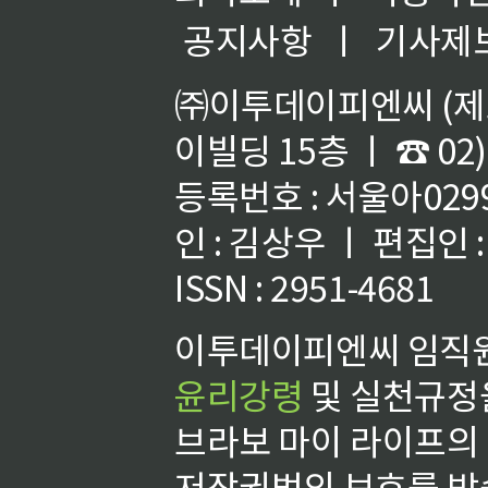
공지사항
ㅣ
기사제
㈜이투데이피엔씨 (제호
이빌딩 15층 ㅣ ☎ 02)
등록번호 : 서울아02992
인 : 김상우 ㅣ 편집인
ISSN : 2951-4681
이투데이피엔씨 임직원
윤리강령
및 실천규정을
브라보 마이 라이프의
저작권법의 보호를 받