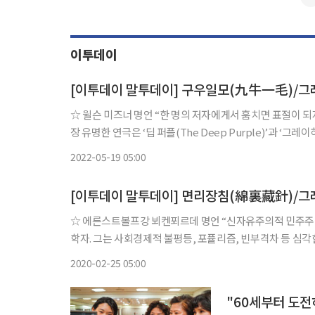
이투데이
[이투데이 말투데이] 구우일모(九牛一毛)/그레
☆ 윌슨 미즈너 명언 “한 명의 저자에게서 훔치면 표절이 되지만, 여럿에게서 훔치면 연구가 된다.” 미국의 극작가, 기업가. 그의 가
장 유명한 연극은 ‘딥 퍼플(The Deep Purple)’과 ‘그
손드하임의 뮤지컬 로드 쇼(Wise Guys, Gold!)의 주인공
2022-05-19 05:00
[이투데이 말투데이] 면리장침(綿裏藏針)/
☆ 에른스트볼프강 뵈켄푀르데 명언 “신자유주의적 민주주의 사회는 스스로 보장할 수 없다는 전제조건 아래 존재한다.” 독일 헌법
학자. 그는 사회경제적 불평등, 포퓰리즘, 빈부격차 등 심
요 저서는 ‘헌법과 민주주의: 헌법이론의 헌법에 관한 연구’. 
2020-02-25 05:00
"60세부터 도전