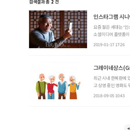
검색결과 총
2
건
인스타그램 시니
요즘 젊은 세대는 ‘
소셜미디어 플랫폼이다
일상을 공유하고 게시글
2019-01-17 17:26
들이 주로 활용하는 새
그레이네상스(Gre
최근 시내 한복판에 있
고 상영 중인 영화도
자니 가 본 것이다. 
2018-09-05 10:43
차에 놀랐다. 둘러보니