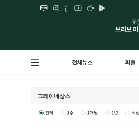
전체뉴스
피플
전체
1주
1개월
1년
직