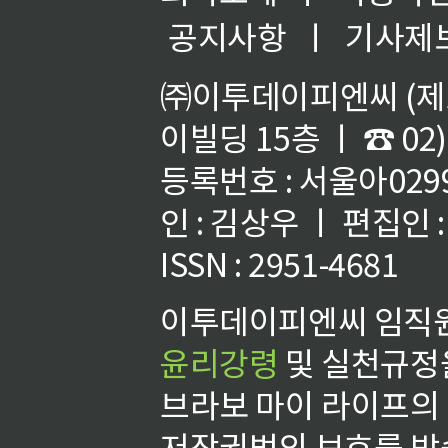
공지사항
ㅣ
기사제
㈜이투데이피엔씨 (제호
이빌딩 15층 ㅣ ☎ 02)
등록번호 : 서울아02992
인 : 김상우 ㅣ 편집인
ISSN : 2951-4681
이투데이피엔씨 임직원
윤리강령
및 실천규정을
브라보 마이 라이프의
저작권법의 보호를 받