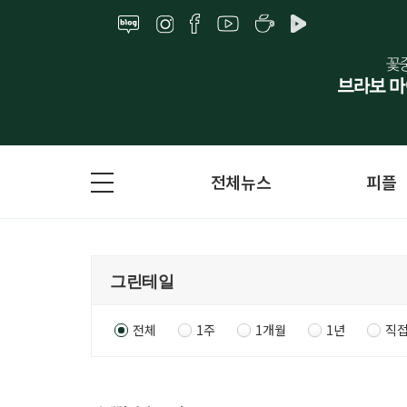
전체뉴스
피플
전체
1주
1개월
1년
직