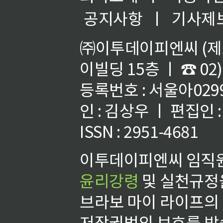
공지사항
ㅣ
기사제
㈜이투데이피엔씨 (제호
이빌딩 15층 ㅣ ☎ 02)
등록번호 : 서울아02992
인 : 김상우 ㅣ 편집인
ISSN : 2951-4681
이투데이피엔씨 임직원
윤리강령
및 실천규정을
브라보 마이 라이프의
저작권법의 보호를 받