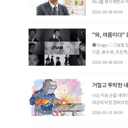
머니를 생각하면서 ‘어떻게 하면
사에 있는 국민연금
2026-06-09 06:00
심재산관리서비스(이하
"와, 여름이다"
●Stage ◇그날들 일정 6월 9일 ~ 8월 23일 장소 디큐브 링크아트센터 연출 장유정 출연 엄
기준, 류수영, 최진혁, 김정현,
며진 주크박스 뮤지컬 
2026-06-06 06:00
다. 청와대 경호실을 
거칠고 투박한 내
나는 지금 손을 내려다
데군데 박힌 검버섯은
년간 쇠를 쥐고 놓지 
2026-05-31 06:00
람들 앞에서 무의식적