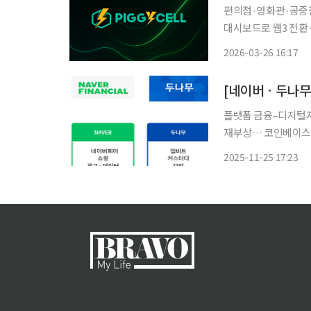
편의점·영화관·공중전
대시보드로 웹3 전환 
영화관, 공중전화 박
2026-03-26 16:17
워온 피기셀이 이제는
플랫폼 금융–디지털자
재부상… 코인베이스·
경쟁 구도 변화 촉발 네이버와 두나무의 합병은 한국 디지털 금융 산업의 구조를 근본적으로
2025-11-25 17:23
흔드는 분기점이 되고