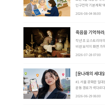
인구전략 기본계획’에 관심이 모이고 있다. 
에 초점을 맞췄던 기
2026-08-04 06:00
사회, 생산가능인구 감
죽음을 기억하라,
작년 초 오스트리아의
비싼 보석이 화면 가
(Vanitas) 정물
2026-07-28 07:00
올랐다. 낯선 도시에
[윤나래의 세대읽
#1. 서울 광화문 일
운동 경로가 색다르다.
아지 한 마리를 완성
2026-06-29 06:00
를 설정한다