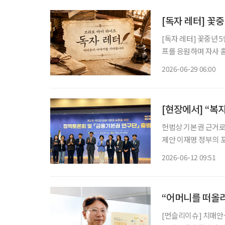
[독자 레터] 꽃
[독자 레터] 꽃중년 5인의 이야기 [독자 레터] ‘브라보 마
프를 응원하며 자사 홈
(글, 그림, 사연) 
2026-06-29 06:00
소개합니다.
헌법상 기본권 근거로 금융 접근권 보장 강조
제안 이재명 정부의 포용금융 기조 속에서 금융기본권 제도화 논의가 탄력을 받을지 주목된
다. 김은경 신용회복위원회 위원장 겸 서민금융진흥원장은 11일 국회도서관 대강당에서 열
2026-06-12 09:51
린 ‘제2차 국민의 
“어머니를 떠올
[먼슬리이슈] 치매안