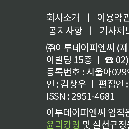
회사소개
ㅣ
이용약
공지사항
ㅣ
기사제
㈜이투데이피엔씨 (제호
이빌딩 15층 ㅣ ☎ 02)
등록번호 : 서울아02992
인 : 김상우 ㅣ 편집인
ISSN : 2951-4681
이투데이피엔씨 임직원
윤리강령
및 실천규정을