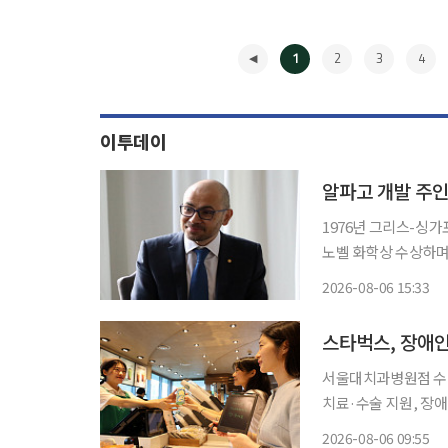
1
2
3
4
이투데이
알파고 개발 주인
1976년 그리스-싱가
노벨 화학상 수상하며 얼굴 
름이자 ‘전설’로 통했
2026-08-06 15:33
노벨상 수상자이자 구
◀
스타벅스, 장애인
서울대치과병원점 수익금
치료·수술 지원, 장애인 고용·인식 
구강건강 증진을 위해 
2026-08-06 09:55