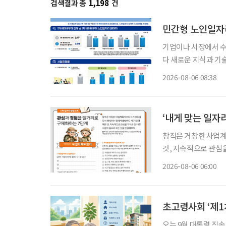
검색결과 총
1,198
건
민간형 노인일자리
기업이나 시장에서 
다 새로운 지식과 기
소득 지원에 그치지 
2026-08-06 08:38
나온다. 한국노
‘내게 맞는 일자
창직은 거창한 사업계
것, 지속적으로 관심을 가
동부·한국고용정보원 ‘
2026-08-06 06:00
재구성. STEP 
초고령사회 ‘제1
오는 9월 대통령 직