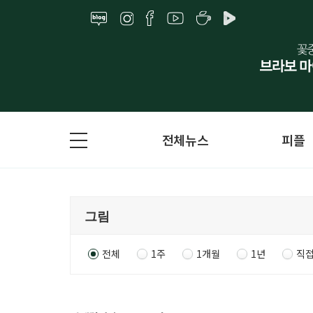
전체뉴스
피플
전체
1주
1개월
1년
직