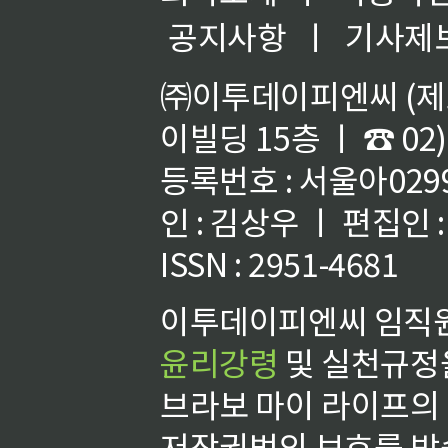
공지사항
ㅣ
기사제
㈜이투데이피엔씨 (제호
이빌딩 15층 ㅣ ☎ 02)
등록번호 : 서울아02992
인 : 김상우 ㅣ 편집인
ISSN : 2951-4681
이투데이피엔씨 임직원
윤리강령
및 실천규정을
브라보 마이 라이프의
저작권법의 보호를 받