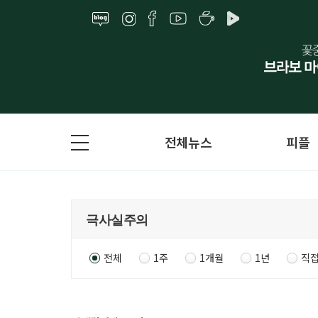
전체뉴스
피플
전체
1주
1개월
1년
직