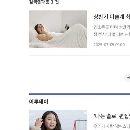
검색결과 총
1
건
상반기 미술계 최고
입소문을 타며 상반기 
생 전시’라 불리며 관
46만여 명이 전시를 관람했다고 밝혔다. 론 뮤익은
2025-07-05 09:00
터 영국을 기반으로 활
이투데이
우리가 사랑하는 스타