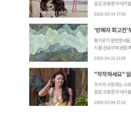
잡은 조용한 이야기들. '엔터로그'에서 만
연애 리얼리티 예능 '나는 
2026-05-14 17:16
자들의 경쟁 구도가
봄기운이 완연한 4월
시를 선보이며 관람객
터 참여형 전시 그리
2026-04-25 11:00
지만 공통적으로 경험
의
"작작하세요" 일
우리가 사랑하는 스타
잡은 조용한 이야기들. '엔터로그'에서
련입니다. 누군가는 
2026-02-04 17:18
요. 넷플릭스 오리지널