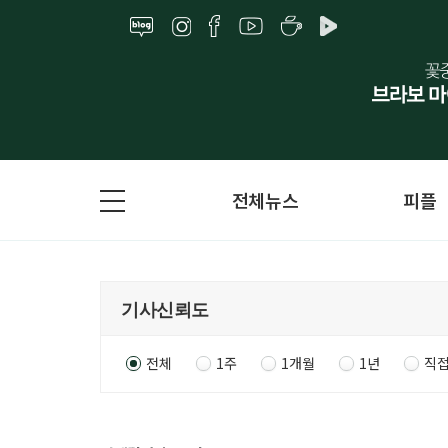
전체뉴스
피플
전체
1주
1개월
1년
직