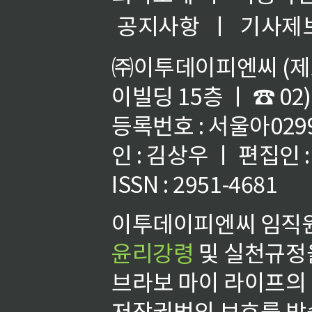
공지사항
ㅣ
기사제
㈜이투데이피엔씨 (제호
이빌딩 15층 ㅣ ☎ 02)
등록번호 : 서울아02992
인 : 김상우 ㅣ 편집인
ISSN : 2951-4681
이투데이피엔씨 임직원
윤리강령
및 실천규정을
브라보 마이 라이프의
저작권법의 보호를 받