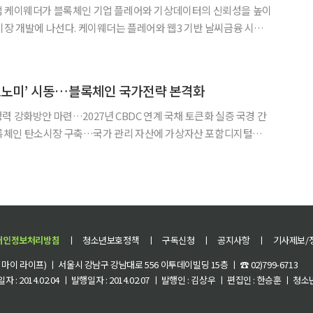
업 케이웨더가 블록체인 기업 플레어와 기상데이터의 신뢰성을 높이
웨더는 플레어와 웹3 기반 날씨금융 시장
적 파트너십 의향서(LOI)를 체결했다고 15일 밝혔다. 양사는 기온
를 블록체인에 기록하고, 이를 지수형 기후보험과 날씨 파생상
코노미’ 시동…블록체인 국가전략 본격화
력 강화방안 마련…2027년 CBDC 연계 국채 토큰화 실증 국경 간
체인 탄소시장 구축…국가 관리 자산에 가상자산 포함디지털자산
 현물 ETF 도입 위한 자본시장법 개정 지원 정부가 올해 하
한 디지털자산 규율체계 마련과 비트코인 등 디지털자산 현물 상
개인정보처리방침
ㅣ
청소년보호정책
ㅣ
구독신청
ㅣ
공지사항
ㅣ
기사제보/
이 라이프) ㅣ 서울시 강남구 강남대로 556 이투데이빌딩 15층 ㅣ ☎ 02)799-6713
 : 2014.02.04 ㅣ 발행일자 : 2014.02.07 ㅣ 발행인 : 김상우 ㅣ 편집인 : 한승훈 ㅣ