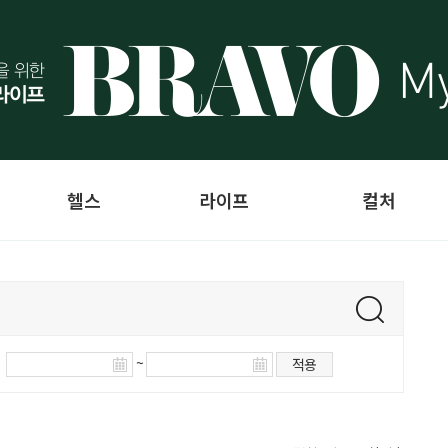
헬스
라이프
컬처
~
적용