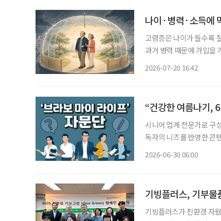
나이·병력·소득에 막
고령층은 나이가 들수록 질
과거 병력 때문에 가입을 
해지하는 경우가 발생하기
2026-07-20 16:42
대하고 취약계층에 대한 
“건강한 여름나기, 
시니어 업계 전문가로 구성된 
독자의 니즈를 반영한 콘텐츠와
28일 오전 9시~10시 30분 참석 조성권 이투데이피엔씨 미래설계연구원장, 
2026-06-30 06:00
교 시니어비즈니스학과 교
기빙플러스, 기부물
기빙플러스가 친환경 자원순환 