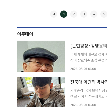
1
2
3
4
5
이투데이
[논현광장·김영윤의 
국제 제재에 대규모 경제 
삼아 상호의존 조성 분쟁의 역사를 보면, 정치가 막히고 이념이 충돌하는 막다른 골목에서의
마지막 탈출구는 언제나 다름
2026-08-07 06:00
◀
전북대 이건희 박사
기후충격·국제 원유시장 연
책 근거 제시 전북대학교 국제무역학과 이건희 박사과정생이 한국연구재단의 ‘2026년 인문
사회분야 박사과정생 연구장려금 지원사업’
2026-08-07 06:00