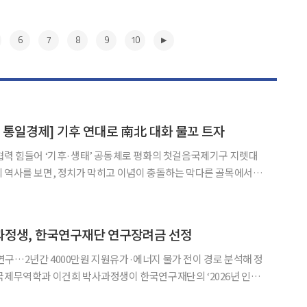
6
7
8
9
10
통일경제] 기후 연대로 南北 대화 물꼬 트자
협력 힘들어 ‘기후·생태’ 공동체로 평화의 첫걸음국제기구 지렛대
 아닌 ‘경제’였다. 인간은 이념을 위해 싸우기도 하지만, 결국 ‘먹
고사는 문제’ 앞에서 가장 현실적인 타협을 선택한다. 보라. 30년 내전을 끝낸
▶
과정생, 한국연구재단 연구장려금 선정
구…2년간 4000만원 지원유가·에너지 물가 전이 경로 분석해 정
에 선정됐다. 7일 전북대에 따르면 전날 이 박사