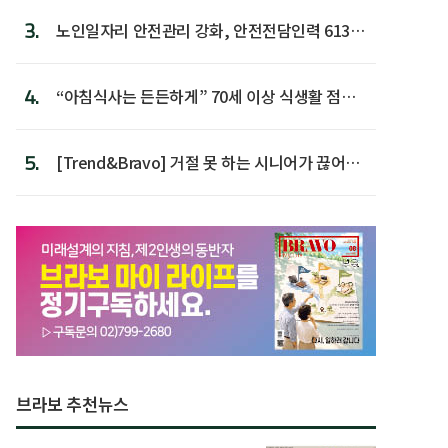
3.
노인일자리 안전관리 강화, 안전전담인력 613명
첫 배치
4.
“아침식사는 든든하게” 70세 이상 식생활 점수
가장 높아
5.
[Trend&Bravo] 거절 못 하는 시니어가 끊어야
할 행동 5
브라보 추천뉴스