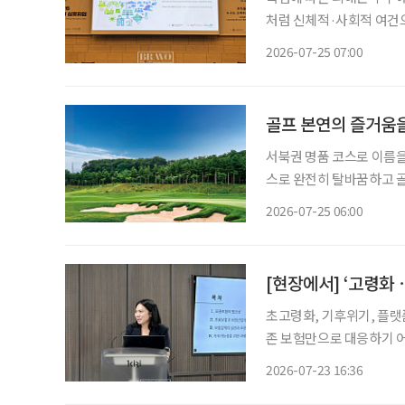
처럼 신체적·사회적 여건
집중된다. 독일과 일본, 한국은 고령층을 주요 기후위기 취약계층으로 보고 시설 개선과 안부
2026-07-25 07:00
골프 본연의 즐거움
서북권 명품 코스로 이름을
스로 완전히 탈바꿈하고 골프 본연의
나 자신만의 ‘인생 코스’ 
2026-07-25 06:00
운 풍경 때문일 수도 있다.
[현장에서] ‘고령화
초고령화, 기후위기, 플랫
존 보험만으로 대응하기 어
력이 부족한 고령층과 저소
2026-07-23 16:36