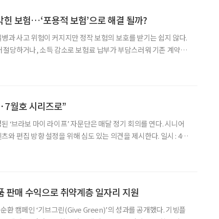
힌 보험…‘포용적 보험’으로 해결 될까?
병과 사고 위험이 커지지만 정작 보험의 보호를 받기는 쉽지 않다.
거절당하거나, 소득 감소로 보험료 납부가 부담스러워 기존 계약을
 때문이다. 초고령사회에 맞춰 고령 유병자를 위함 보험상품을 확
지원을 지속 가능한 보장체계로 전환해야 한다는 제언이 나온다.
6·7월호 시리즈로”
‘브라보 마이 라이프’ 자문단은 매달 정기 회의를 연다. 시니어
 편집 방향 설정을 위해 심도 있는 의견을 제시한다. 일시 : 4월
박영란 강남대학
수, 양진옥 굿네이버스 미래재단 대표
품 판매 수익으로 취약계층 일자리 지원
캠페인 ‘기브그린(Give Green)’의 성과를 공개했다. 기빙플