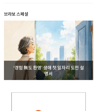
브라보 스페셜
‘경험 無도 환영’ 생애 첫 일자리 도전 설
명서