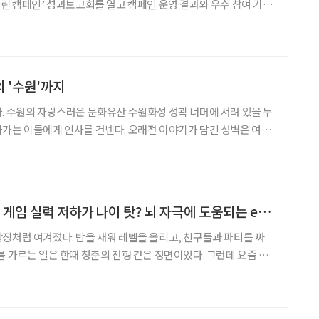
그린 캠페인’ 성과보고회를 열고 캠페인 운영 결과와 우수 참여 기업
한 물품을 기빙플러스 매
해 환경 보호와 사회공헌을 동시에 실천
 '수원'까지
. 수원의 자랑스러운 문화유산 수원화성 성곽 너머에 서려 있을 누
가는 이들에게 인사를 건넨다. 오래전 이야기가 담긴 성벽은 여전
살아가는 이들은 성벽 산책로를 걷고 돌계단을 오르며 과거와 현재를
만나고 또 다른 계절을 만난다. “과인은 사도세자의 아들이다.” 영화 ‘역린’
[윤나래의 세대읽기] 게임 실력 저하가 나이 탓? 뇌 자극에 도움되는 e스포츠
징처럼 여겨졌다. 밤을 새워 레벨을 올리고, 친구들과 파티를 짜
를 가르는 일은 한때 청춘의 전형 같은 장면이었다. 그런데 요즘 게
른 고백이 나온다. “게임을 하다가 내가 나이 들었다는 걸 느낀
 빠른 손과 체력이 중요한 스포츠, 게임 좋아하던 게임 자체가 갑