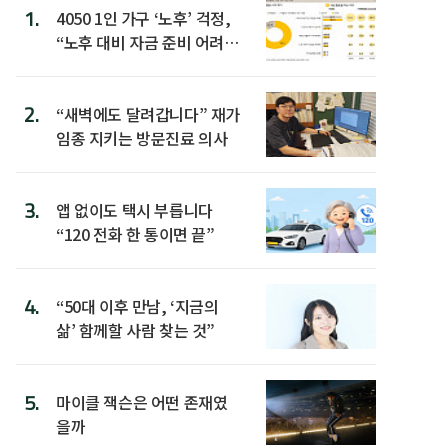
1.
4050 1인 가구 ‘노후’ 걱정,
“노후 대비 자금 준비 어려
워”
2.
“새벽에도 달려갑니다” 재가
임종 지키는 방문진료 의사
3.
앱 없이도 택시 부릅니다
“120 전화 한 통이면 끝”
4.
“50대 이후 만남, ‘지금의
삶’ 함께할 사람 찾는 것”
5.
마이클 잭슨은 어떤 존재였
을까