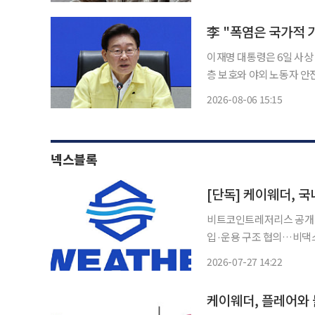
과정생은 앞으로 2년간 연
이재명 대통령은 6일 사상
층 보호와 야외 노동자 안
울러 반복되는 극한 기후에
2026-08-06 15:15
넥스블록
[단독] 케이웨더, 
비트코인트레저리스 공개 
입·운용 구조 협의…비댁스
사업으로 확장 구상 기상정보 전문기업 케이웨더가 가상자산 XRP를 회사의 전략적 준비자
2026-07-27 14:22
산으로 편입하는 디지털자산
케이웨더, 플레어와 