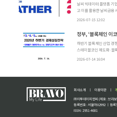
날씨 빅데이터 플랫폼 기
고 이를 활용한 날씨금융 시장 개발에 나선다. 케이
을 공동 개발하기 위한 전략
2026-07-15 12:02
과 강수량 등 기상데이터
정부, ‘블록체인 이
하반기 블록체인 산업 경쟁
스테이블코인 제도화·블록
기본법 연내 입법 추진…비트코인
2026-07-14 16:04
반기 스테이블코인을 포함
회사소개
ㅣ
이용약관
ㅣ
㈜이투데이피엔씨 (제호 : 브라보 마
등록번호 : 서울아02992 ㅣ 등록일자
ISSN : 2951-4681