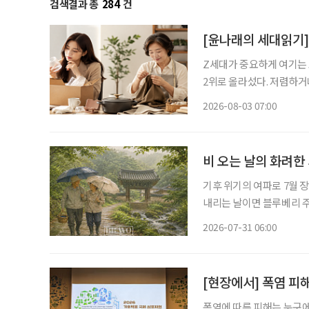
검색결과 총
284
건
[윤나래의 세대읽기]
Z세대가 중요하게 여기는 
2위로 올라섰다. 저렴하거
싸게 샀다가 품질에 불만족
2026-08-03 07:00
으로 계산하기 시작했다. 
비 오는 날의 화려한
기후 위기의 여파로 7월 
내리는 날이면 블루베리 주인장과 함
일·일요일이 쉬는 날이란 생
2026-07-31 06:00
휴일이 됐다. 물론 비도 비
[현장에서] 폭염 피
폭염에 따른 피해는 누구에