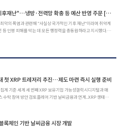
간 2000만원씩 총 4000만원을 지원받아 기후변화와 국제 원유
李 "폭염은 국가적 기후재난"…냉방·전력망 확충 등 예산 반영 주문 [종합]
 최악의 폭염과 관련해 "사실상 국가적인 기후 재난"이라며 취약계
전 등 인명 피해를 막는 데 모든 행정력을 총동원하라고 지시했다. 아
 대비해 폭염 대응 인프라 확충 계획을 내년도 예산안에 반영하는
방안도 검토하라고 주문했다. 이 대통령은 이날 폭염·가뭄 대처상황 점검회의와 수석보
국내 첫 XRP 트레저리 추진…제도 마련 즉시 실행 준비
집계 기준 세계 세 번째 XRP 보유기업 가능성갤럭시디지털과 매
 수탁 참여 방안 검토플레어 기반 날씨금융과 연계...XRP 생태계
 트레저리(DAT) 사업을 추진한다. 국내 상장사 최초의 XRP
블록체인 기반 날씨금융 시장 개발