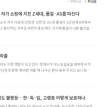
정확도순
최신순
 저가 쇼핑에 지친 Z세대, 품질·AS를 따진다
소비 가치 가운데 안정성·안전성·AS 등 품질이 1년 만에 6위에서
나 합리적인 가격은 여전히 중요하다. 거기에 품질이 나쁜 물건을
해 다시 주문하는 시간과 번거로움, 폐기의 수고와 피로까지 비용
물자가 부족했던 세대와 물건이 너무 많은 세대, ‘오래 쓰는
 외출
장마도 이젠 옛말이 되고 있다. 장대비가 아닌 보슬보슬 예쁘게 비가
께 ‘화려한 외출’에 나서곤 한다. 농부가 되고 보니 토요
각은 사라진 대신, ‘비 오는 날=농장에 출근(?)하지 않는 날’이 곧
 나름이다. 기다리던 단비가 내
해도 불평등…한·독·일, 고령층 어떻게 보호하나
게나 똑같이 나타나지 않는다. 노인과 아동, 저소득층, 야외근로자