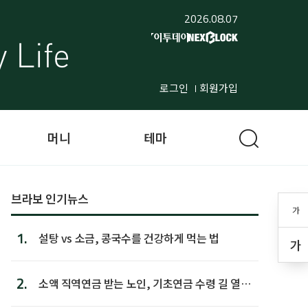
2026.08.07
로그인
회원가입
머니
테마
브라보 인기뉴스
가
1.
설탕 vs 소금, 콩국수를 건강하게 먹는 법
가
2.
소액 직역연금 받는 노인, 기초연금 수령 길 열린
다