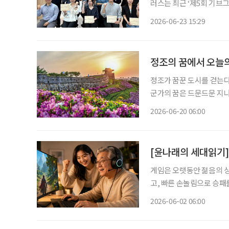
러스는 최근 ‘제5회 기브
시상식을 진행했다고 23일 밝혔다. 기브그린 캠페인은 기업이 기부
2026-06-23 15:29
장에서 판매하고, 이를 통
정조의 꿈에서 오늘의
정조가 꿈꾼 도시를 걷는다
군가의 꿈은 드문드문 지나
히 굳건하다. 그 안에서 
2026-06-20 06:00
게임은 오랫동안 젊음의 상
고, 빠른 손놀림으로 승패
이머들 사이에서는 조금 다
2026-06-02 06:00
다”는 말이다.