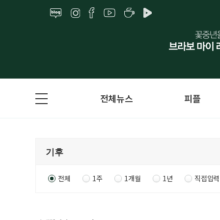
전체뉴스
피플
전체
1주
1개월
1년
직접입력