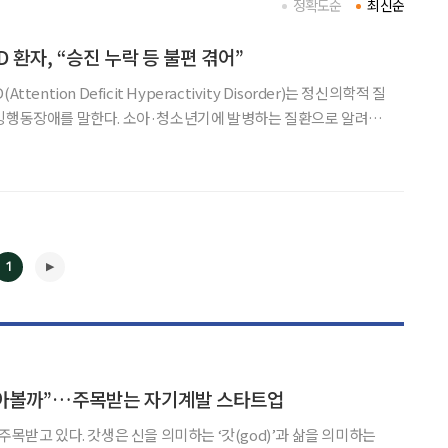
정확도순
최신순
 환자, “승진 누락 등 불편 겪어”
tention Deficit Hyperactivity Disorder)는 정신의학적 질
과잉행동장애를 말한다. 소아·청소년기에 발병하는 질환으로 알려진
ADHD 환자도 많은 상황이다. 성인 환자가 점점 늘어나는 추세인데,
특히 중장년층에서 발병률이 급증하고 있다. A
1
◀
▶
 살아볼까”…주목받는 자기계발 스타트업
주목받고 있다. 갓생은 신을 의미하는 ‘갓(god)’과 삶을 의미하는