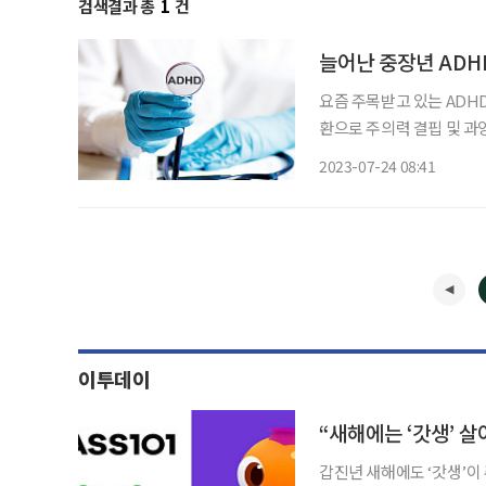
검색결과 총
1
건
늘어난 중장년 ADHD
요즘 주목받고 있는 ADHD(At
환으로 주의력 결핍 및 
과거와 달리 현재는 성인 
2023-07-24 08:41
이투데이
“새해에는 ‘갓생’
갑진년 새해에도 ‘갓생’이 