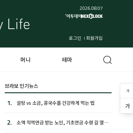
2026.08.07
로그인
회원가입
머니
테마
브라보 인기뉴스
가
1.
설탕 vs 소금, 콩국수를 건강하게 먹는 법
가
2.
소액 직역연금 받는 노인, 기초연금 수령 길 열린
다