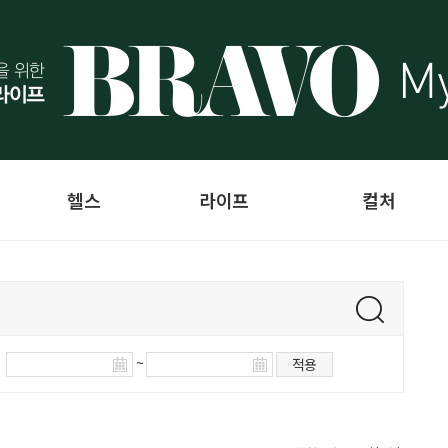
헬스
라이프
컬처
~
적용