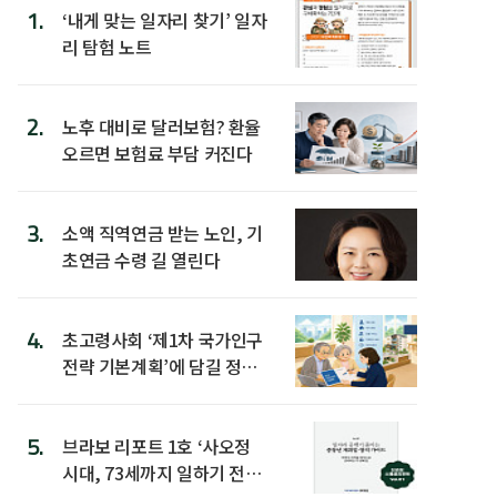
1.
‘내게 맞는 일자리 찾기’ 일자
리 탐험 노트
2.
노후 대비로 달러보험? 환율
오르면 보험료 부담 커진다
3.
소액 직역연금 받는 노인, 기
초연금 수령 길 열린다
4.
초고령사회 ‘제1차 국가인구
전략 기본계획’에 담길 정책
은
5.
브라보 리포트 1호 ‘사오정
시대, 73세까지 일하기 전략’