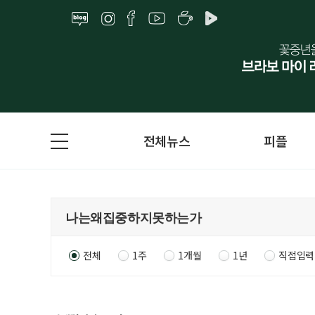
전체뉴스
피플
전체
1주
1개월
1년
직접입력