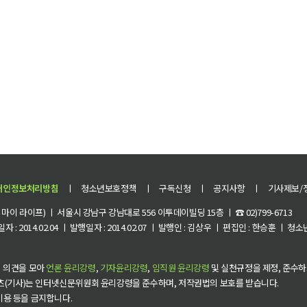
개인정보처리방침
ㅣ
청소년보호정책
ㅣ
구독신청
ㅣ
공지사항
ㅣ
기사제보/
이 라이프) ㅣ 서울시 강남구 강남대로 556 이투데이빌딩 15층 ㅣ ☎ 02)799-6713
 : 2014.02.04 ㅣ 발행일자 : 2014.02.07 ㅣ 발행인 : 김상우 ㅣ 편집인 : 한승훈 ㅣ
 의견을 모아
언론 윤리강령
,
기자윤리강령
,
임직원 윤리강령
및 실천규정을 제정, 준수하
츠(기사)는 인터넷신문위원회 윤리강령을 준수하며, 저작권법의 보호를 받습니다.
 이용 등을 금지합니다.