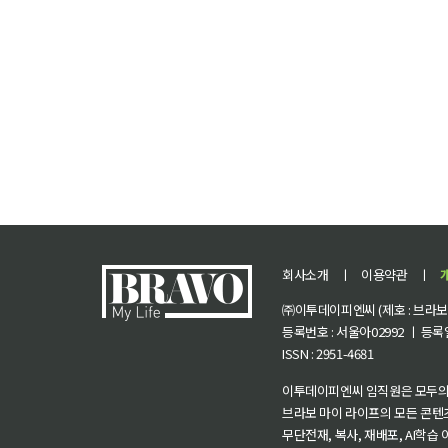
회사소개
ㅣ
이용약관
ㅣ
㈜이투데이피엔씨 (제호 : 브라보 마
등록번호 : 서울아02992 ㅣ 등록일자
ISSN : 2951-4681
이투데이피엔씨 임직원은 모두의
브라보 마이 라이프의 모든 콘텐
무단전재, 복사, 재배포, AI학습