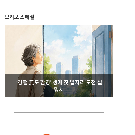
발간
브라보 스페셜
‘경험 無도 환영’ 생애 첫 일자리 도전 설
명서