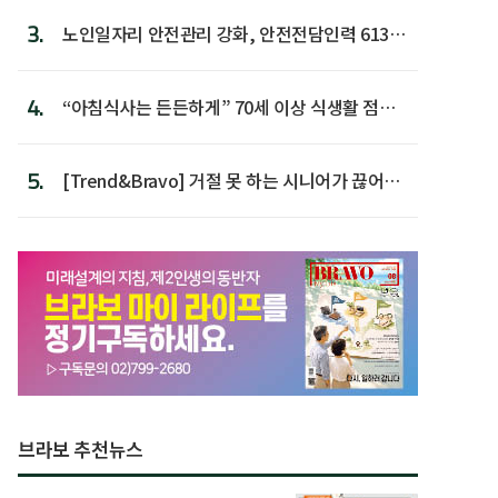
3.
노인일자리 안전관리 강화, 안전전담인력 613명
첫 배치
4.
“아침식사는 든든하게” 70세 이상 식생활 점수
가장 높아
5.
[Trend&Bravo] 거절 못 하는 시니어가 끊어야
할 행동 5
브라보 추천뉴스