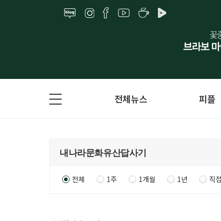
전체뉴스
피플
전체
1주
1개월
1년
직