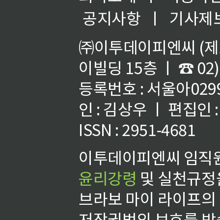
공지사항
ㅣ
기사제
㈜이투데이피엔씨 (제호
이빌딩 15층 ㅣ ☎ 02)
등록번호 : 서울아02992
인 : 김상우 ㅣ 편집인
ISSN : 2951-4681
이투데이피엔씨 임직원
윤리강령
및 실천규정을
브라보 마이 라이프의
저작권법의 보호를 받