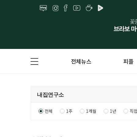
전체뉴스
피플
전체
1주
1개월
1년
직