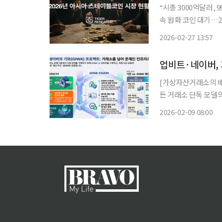
“시총 3000억달러,
속 원화 코인 대기…
의 선택…규제 허브·전용법·은행 모델·
2026-02-27 13:57
금 인프라로 빠르게 
업비트·네이버,
[가상자산거래소의 배후] 거래소 경쟁의 무게중심, ‘배후 진영’으로 이동실
든 거래소 단독 모델
넷으로 드러난 온체인 인
2026-02-09 08:00
거래소 경쟁이 배후 