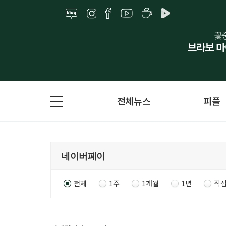
전체뉴스
피플
전체
1주
1개월
1년
직