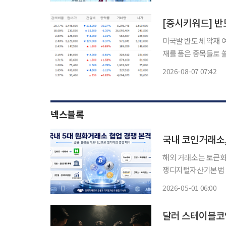
수익 비중은 △위탁매매(B
미국발 반도체 악재 
재를 품은 종목들로 쏠리고 있다. 7일 금융투자업계에 따르
권 실시간 검색어 상
2026-08-07 07:42
이 
넥스블록
국내 코인거래소,
해외 거래소는 토큰화
쟁디지털자산기본법 따라 멀티에셋 경
융·플랫폼 협업 경쟁
2026-05-01 06:00
을 추진하고 있고, 
분
달러 스테이블코