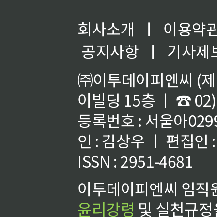
회사소개
ㅣ
이용약
공지사항
ㅣ
기사제
㈜이투데이피엔씨 (제호
이빌딩 15층 ㅣ ☎ 02)
등록번호 : 서울아02992
인 : 김상우 ㅣ 편집인
ISSN : 2951-4681
이투데이피엔씨 임직원
윤리강령
및 실천규정을