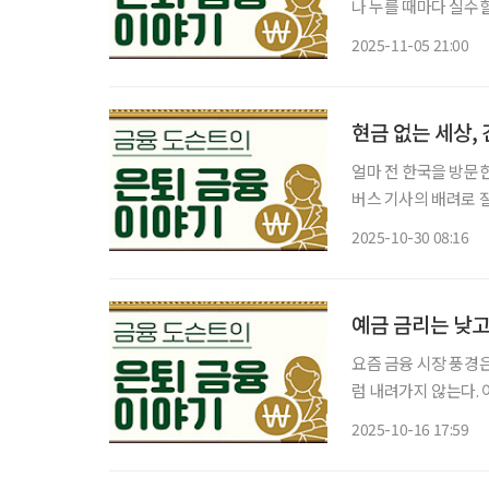
나 누를 때마다 실수
않다’라는 농담까지 돌
2025-11-05 21:00
현금 없는 세상
얼마 전 한국을 방문
버스 기사의 배려로 
지폐를 가지고 버스를 
2025-10-30 08:16
황하며 주저하던 시민
예금 금리는 낮고
요즘 금융 시장 풍경
럼 내려가지 않는다. 
가 경신 소식을 전하
2025-10-16 17:59
투자는 부담스럽고, 