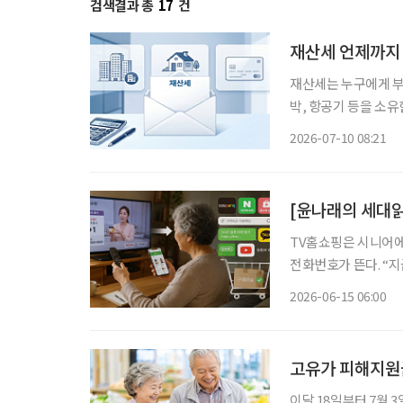
검색결과 총
17
건
재산세 언제까지
재산세는 누구에게 부과되나 7월은 재산세 납부의 달이다. 재산세는 
박, 항공기 등을 소
기준일인 지난 6월 1
2026-07-10 08:21
함께 과세하며, 납세 
[윤나래의 세대읽
TV홈쇼핑은 시니어에
전화번호가 뜬다. “
색상과 수량을 확인한다.
2026-06-15 06:00
즘은 달라졌다. TV홈
고유가 피해지원금
이달 18일부터 7월 