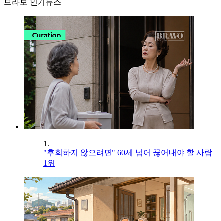
브라보 인기뉴스
1.
"후회하지 않으려면" 60세 넘어 끊어내야 할 사람
1위