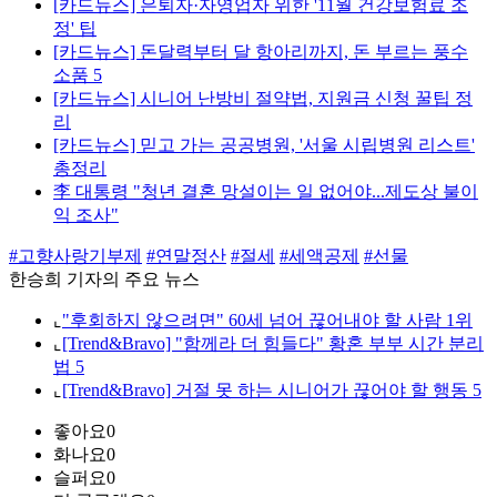
[카드뉴스] 은퇴자·자영업자 위한 '11월 건강보험료 조
정' 팁
[카드뉴스] 돈달력부터 달 항아리까지, 돈 부르는 풍수
소품 5
[카드뉴스] 시니어 난방비 절약법, 지원금 신청 꿀팁 정
리
[카드뉴스] 믿고 가는 공공병원, '서울 시립병원 리스트'
총정리
李 대통령 "청년 결혼 망설이는 일 없어야...제도상 불이
익 조사"
#고향사랑기부제
#연말정산
#절세
#세액공제
#선물
한승희 기자의 주요 뉴스
⌞
"후회하지 않으려면" 60세 넘어 끊어내야 할 사람 1위
⌞
[Trend&Bravo] "함께라 더 힘들다" 황혼 부부 시간 분리
법 5
⌞
[Trend&Bravo] 거절 못 하는 시니어가 끊어야 할 행동 5
좋아요
0
화나요
0
슬퍼요
0