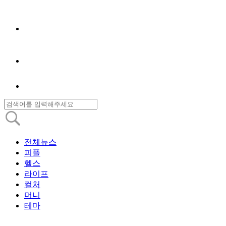
전체뉴스
피플
헬스
라이프
컬처
머니
테마