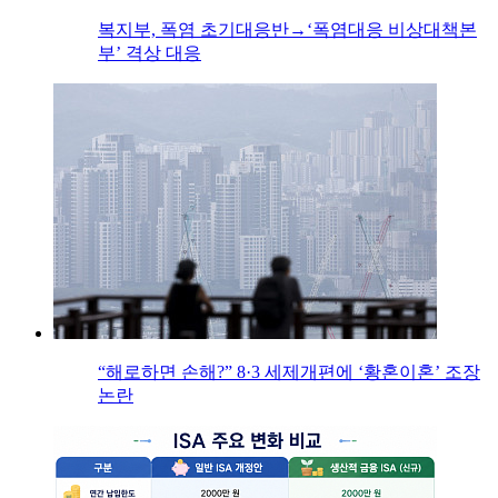
복지부, 폭염 초기대응반→‘폭염대응 비상대책본
부’ 격상 대응
“해로하면 손해?” 8·3 세제개편에 ‘황혼이혼’ 조장
논란