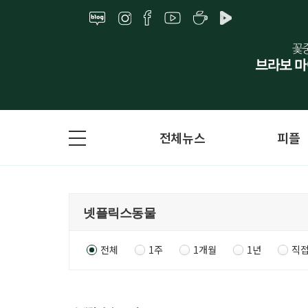
전체뉴스
피플
전체
1주
1개월
1년
직