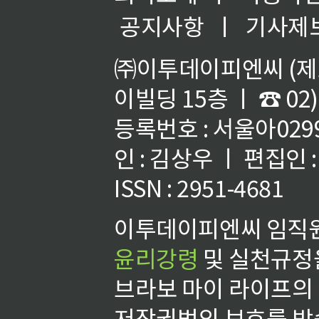
공지사항
ㅣ
기사제
㈜이투데이피엔씨 (제호
이빌딩 15층 ㅣ ☎ 02)
등록번호 : 서울아02992
인 : 김상우 ㅣ 편집인
ISSN : 2951-4681
이투데이피엔씨 임직원
윤리강령
및 실천규정을
브라보 마이 라이프의
저작권법의 보호를 받