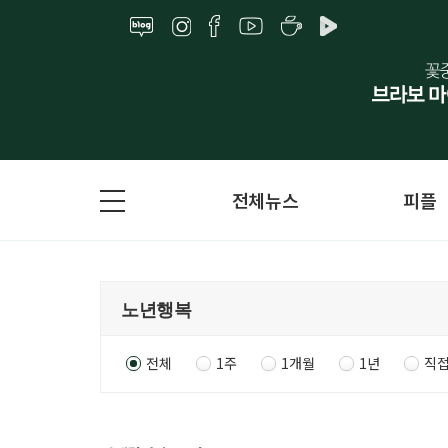
전체뉴스
피플
전체
1주
1개월
1년
직