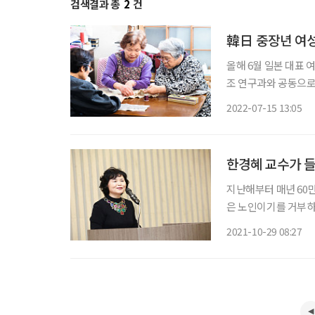
검색결과 총
2
건
韓日 중장년 여성
올해 6월 일본 대표 
조 연구과와 공동으로
19 사태와 불안정한
2022-07-15 13:05
점에 착안한 것이다.
한경혜 교수가 들
지난해부터 매년 60
은 노인이기를 거부하
인으로 규정해 모두 
2021-10-29 08:27
는 아니다. 노인으로
면 어