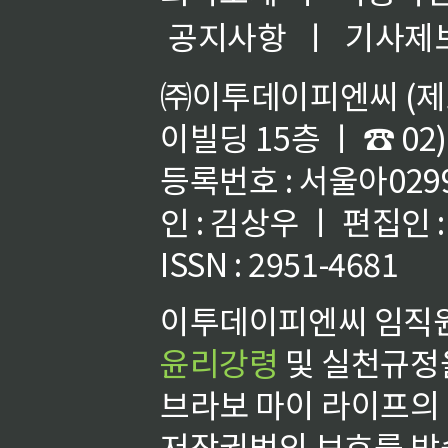
공지사항
ㅣ
기사제
㈜이투데이피엔씨 (제호
이빌딩 15층 ㅣ ☎ 02)
등록번호 : 서울아02992
인 : 김상우 ㅣ 편집인
ISSN : 2951-4681
이투데이피엔씨 임직원
윤리강령
및 실천규정을
브라보 마이 라이프의
저작권법의 보호를 받