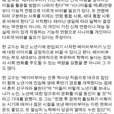
이들을 활용할 방법이 나와야 한다”며 “시니어들을 역(易)연령
보다 기능적 연령으로 다르게 바라볼 필요가 있다. 또 연령에
따라 구분하는 사회를 이제는 연령 통합 사회, 세대 통합 사회
로 바꿔야 한다”고 지적했다. 태어난 생일에 따라 달력이 결정
하는 역연령이 아니라, 각 개인이 가진 신체 연령이나 재능 등
실제 의미 있게 작동하는 기능적 연령으로 시니어를 개인마다
다르게 바라볼 필요가 있다는 주장이다.
한 교수는 최근 노년기에 편입되기 시작한 베이비부머가 노인
에 대한 이미지를 긍정적으로 바꿀 수 있다고 본다. 베이비부
머는 부모 세대보다 경제적으로 부유하며 학력이 높다는 점에
서 사회 변화를 주도할 수 있는 역량을 갖췄을 뿐 아니라 그 수
도 많다.
한 교수는 “베이비부머는 인류 역사상 처음으로 대규모 집단
이 함께 노년기에 진입해 생애 후반기 경로를 개척한다는 점에
서 흔히 선구자라 불린다”며 “이들이 어떻게 노년기를 보내느
냐가 노인, 노년에 대한 앞으로의 문화를 이끌 동인이 될 것”이
라고 기대를 밝혔다. 또 그는 “전쟁 후 경제적 활성화가 이뤄지
는 시기에 태어나 젊은 시절을 보낸 베이비부머는 이런 면에서
운도 좋았고, 또 열심히 노력해서 성공의 열매도 누린 집단”이