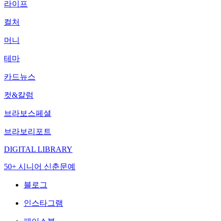
라이프
컬처
머니
테마
카드뉴스
컷&칼럼
브라보스페셜
브라보리포트
DIGITAL LIBRARY
50+ 시니어 신춘문예
블로그
인스타그램