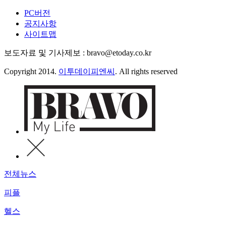
PC버전
공지사항
사이트맵
보도자료 및 기사제보 : bravo@etoday.co.kr
Copyright 2014.
이투데이피엔씨
. All rights reserved
전체뉴스
피플
헬스