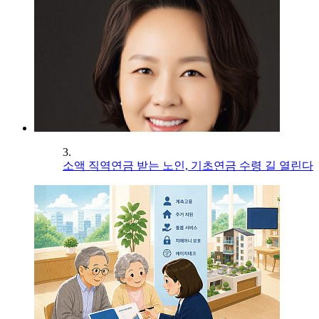
3.
소액 직역연금 받는 노인, 기초연금 수령 길 열린다