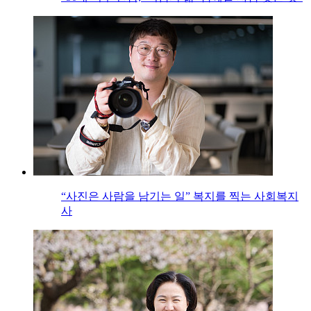
“사진은 사람을 남기는 일” 복지를 찍는 사회복지
사