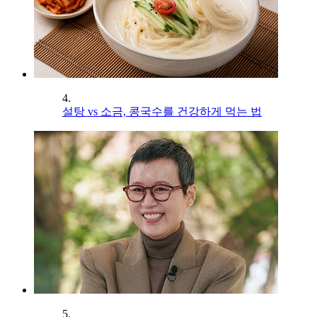
4.
설탕 vs 소금, 콩국수를 건강하게 먹는 법
5.