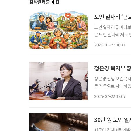
검색결과 총
4
건
노인 일자리 ‘근
노인 일자리를 바라보
은 노인 일자리 제도 
기 노년층(75세 이
2026-01-27 16:11
정은경 복지부 장
정은경 신임 보건복지
를 전국으로 확대하겠
사를 통해 초고령화에
2025-07-22 17:07
다. 정 장관은 “
30만 원 노인 
한국이 경제협력개발기구