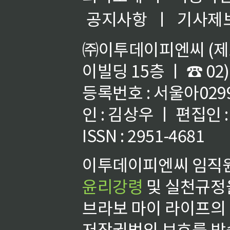
공지사항
ㅣ
기사제
㈜이투데이피엔씨 (제호
이빌딩 15층 ㅣ ☎ 02)
등록번호 : 서울아02992
인 : 김상우 ㅣ 편집인
ISSN : 2951-4681
이투데이피엔씨 임직원
윤리강령
및 실천규정을
브라보 마이 라이프의
저작권법의 보호를 받