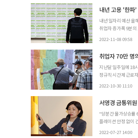
내년 고용 '한파
내년 일자리 예산 올해
취업자 증가폭 9분의 
접 일자리 사업을 중
2022-11-08 09:58
로 고용시장이 크게 
지난달 일주일에 18시
정규직 시간제 근로자만
늘었지만, '양질의 일자
2022-10-30 11:10
이투데이가 통계청의 
“당분간 물가상승률 6
플레이션 안정 없이 
실 비용 감수하는 것 불가피
2022-07-27 14:00
화위원은 27일 “최