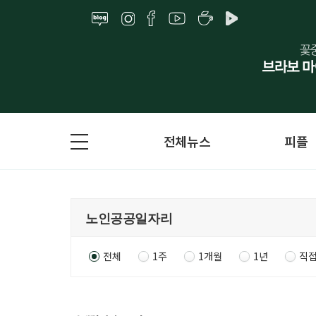
전체뉴스
피플
전체
1주
1개월
1년
직