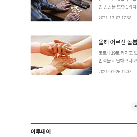
인 빈곤율 또한 1위다
노인 일자리 사업은 득일까, 실일까. 지난달 28일 OEC
2021-12-03 17:38
이상 인구 고용률은 34
올해 어르신 돌봄
코로나19로 커지고 
인력을 지난해보다 25
는 서울복지’를 26일 발표했다. 주요 내용은 △어르신·장애인
2021-01-26 14:07
무제 폐지 등 복지문
이투데이