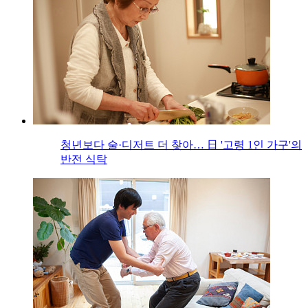
청년보다 술·디저트 더 찾아… 日 '고령 1인 가구'의
반전 식탁