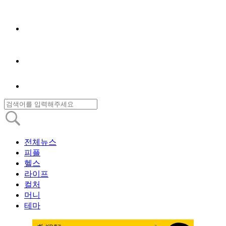
전체뉴스
피플
헬스
라이프
컬처
머니
테마