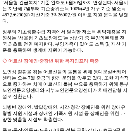
‘서울형 긴급복지’ 기준 완화도 6월30일까지 연장된다. 서울시
는 지난해 7월부터 기준중위소득 100%(4인 가구 기준 월소득
487만6290원)·재산기준 3억2600만원 이하로 지원 문턱을 낮췄
다.
정부의 기초생활수급 자격에서 탈락한 저소득 취약계층을 지
원하는 ‘서울형 기초보장제도’는 상반기 중 부양의무제를 전
국 최초로 전면 폐지한다. 부양가족이 있어도 소득 및 재산 기
준을 충족하면 생계비 지원이 가능하다.
◇ 어르신·장애인·중장년 위한 복지인프라 확충
노인성 질환을 겪는 어르신들의 돌봄을 위해 동대문실버케어
센터는 오는 7월 준공과 함께 운영을 앞두고 있다. 또한 지속적
으로 증가하는 치매 어르신의 돌봄 수요를 충족하기 위해 동부
노인전문요양센터와 서부노인전문요양센터가 치매전담형 시
설로 전환된다.
뇌병변 장애인, 발달장애인, 시각·청각 장애인을 위한 장애유
형별 지원 시설과 장애인 가족지원 시설 등 장애인을 위한 다
양한 맞춤형 시설도 확충한다.
종로·동작·영등포·노원·서대문·성북·금천·강서·서초구 9곳에