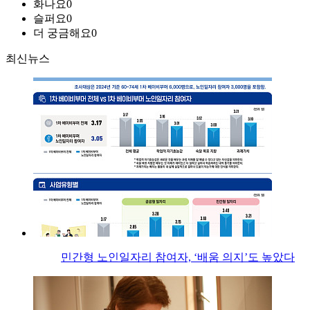
화나요
0
슬퍼요
0
더 궁금해요
0
최신뉴스
민간형 노인일자리 참여자, ‘배움 의지’도 높았다