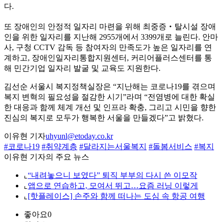
다.
또 장애인의 안정적 일자리 마련을 위해 최중증‧탈시설 장애
인을 위한 일자리를 지난해 2955개에서 3399개로 늘린다. 안마
사, 구청 CCTV 감독 등 참여자의 만족도가 높은 일자리를 연
계하고, 장애인일자리통합지원센터, 커리어플러스센터를 통
해 민간기업 일자리 발굴 및 교육도 지원한다.
김선순 서울시 복지정책실장은 “지난해는 코로나19를 겪으며
복지 변혁의 필요성을 절감한 시기”라며 “전염병에 대한 확실
한 대응과 함께 체계 개선 및 인프라 확충, 그리고 시민을 향한
진심의 복지로 모두가 행복한 서울을 만들겠다”고 밝혔다.
이유현 기자
uhyunl@etoday.co.kr
#코로나19
#취약계층
#달라지는서울복지
#돌봄서비스
#복지
이유현 기자의 주요 뉴스
⌞
“내려놓으니 보였다” 퇴직 부부의 다시 쓴 이모작
⌞
앱으로 연습하고, 모여서 뛰고…요즘 러닝 이렇게
⌞
[핫플레이스] 손주와 함께 떠나는 도심 속 항공 여행
좋아요
0