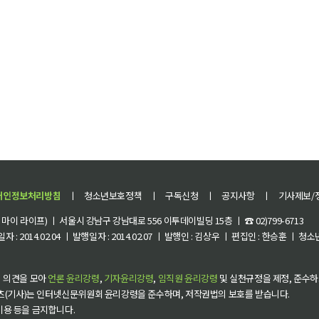
개인정보처리방침
ㅣ
청소년보호정책
ㅣ
구독신청
ㅣ
공지사항
ㅣ
기사제보/
이 라이프) ㅣ 서울시 강남구 강남대로 556 이투데이빌딩 15층 ㅣ ☎ 02)799-6713
 : 2014.02.04 ㅣ 발행일자 : 2014.02.07 ㅣ 발행인 : 김상우 ㅣ 편집인 : 한승훈 ㅣ
 의견을 모아
언론 윤리강령
,
기자윤리강령
,
임직원 윤리강령
및 실천규정을 제정, 준수하
츠(기사)는 인터넷신문위원회 윤리강령을 준수하며, 저작권법의 보호를 받습니다.
 이용 등을 금지합니다.