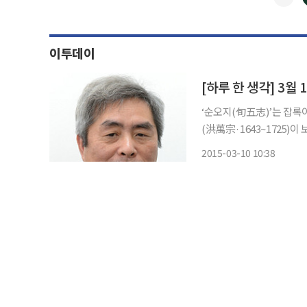
이투데이
‘순오지(旬五志)’는 잡록
(洪萬宗·1643~1725)
문에 “병들어 누워 지내다
2015-03-10 10:38
혔다. 관인(官人)문학에서