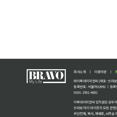
회사소개
ㅣ
이용약관
ㅣ
㈜이투데이피엔씨 (제호 : 브라보 마
등록번호 : 서울아02992 ㅣ 등록일자
ISSN : 2951-4681
이투데이피엔씨 임직원은 모두의
브라보 마이 라이프의 모든 콘텐
무단전재, 복사, 재배포, AI학습