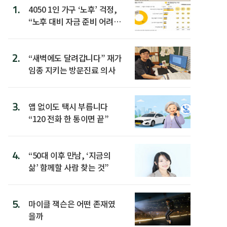
1.
4050 1인 가구 ‘노후’ 걱정,
“노후 대비 자금 준비 어려
워”
2.
“새벽에도 달려갑니다” 재가
임종 지키는 방문진료 의사
3.
앱 없이도 택시 부릅니다
“120 전화 한 통이면 끝”
4.
“50대 이후 만남, ‘지금의
삶’ 함께할 사람 찾는 것”
5.
마이클 잭슨은 어떤 존재였
을까