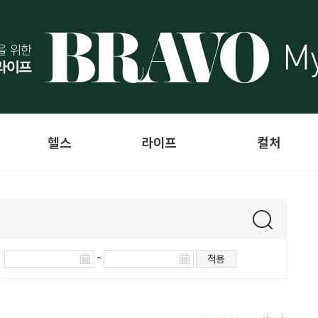
헬스
라이프
컬처
~
적용