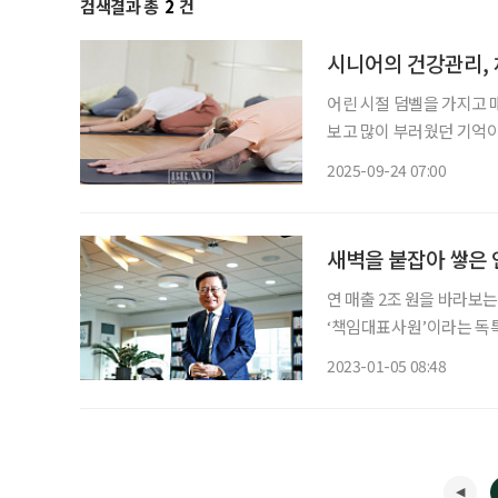
검색결과 총
2
건
시니어의 건강관리,
어린 시절 덤벨을 가지고 
보고 많이 부러웠던 기억이
하는 데는 마음이 동하지 
2025-09-24 07:00
새벽을 붙잡아 쌓은 
연 매출 2조 원을 바라보
‘책임대표사원’이라는 독특
기, 드넓은 세계를 담은 지
2023-01-05 08:48
의 주인, 여든의 구자관 