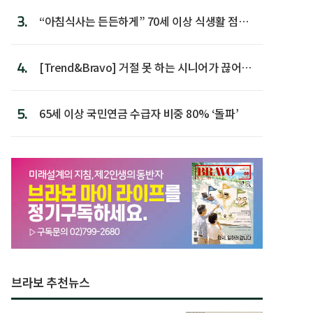
3.
“아침식사는 든든하게” 70세 이상 식생활 점수
가장 높아
4.
[Trend&Bravo] 거절 못 하는 시니어가 끊어야
할 행동 5
5.
65세 이상 국민연금 수급자 비중 80% ‘돌파’
브라보 추천뉴스