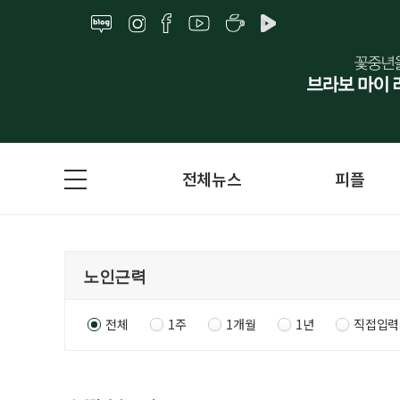
전체뉴스
피플
전체
1주
1개월
1년
직접입력