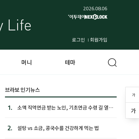
2026.08.06
로그인
회원가입
머니
테마
브라보 인기뉴스
가
1.
소액 직역연금 받는 노인, 기초연금 수령 길 열린
가
다
2.
설탕 vs 소금, 콩국수를 건강하게 먹는 법