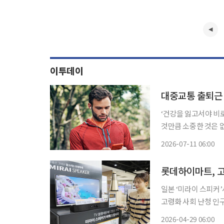
이투데이
대중교통 출퇴근 
‘건강을 잃고서야 비
것만큼 소중한 것은 
쏙)’을 통해 일상생활에
2026-07-11 06:00
철이나 버스에서 이어
롯데하이마트, 고
일본 ‘미라이 스피커’사
고령화 사회 난청 인
단독으로 선봬 고객의 청취 환경 개선에 나
2026-04-29 06:00