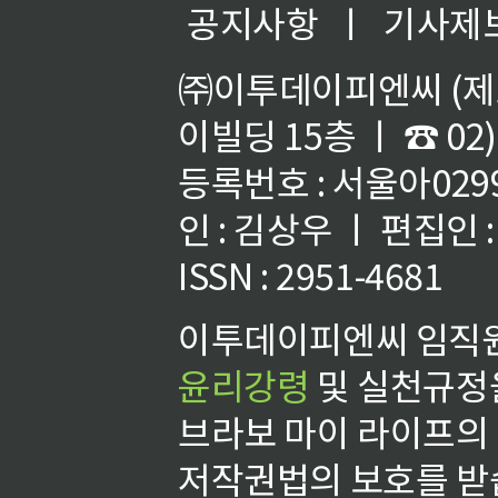
공지사항
ㅣ
기사제
㈜이투데이피엔씨 (제호
이빌딩 15층 ㅣ ☎ 02)
등록번호 : 서울아02992
인 : 김상우 ㅣ 편집인
ISSN : 2951-4681
이투데이피엔씨 임직원
윤리강령
및 실천규정을
브라보 마이 라이프의
저작권법의 보호를 받