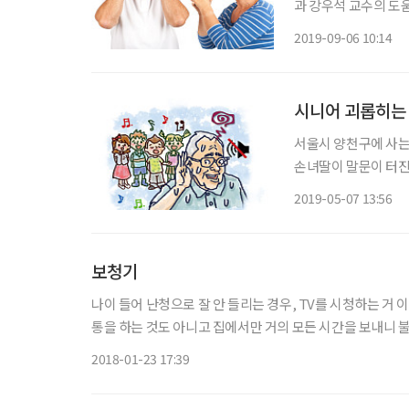
과 강우석 교수의 도움말을 담아봤다. 노인성 난청은
력 손실이다. 60세 
2019-09-06 10:14
40~50%). 노화로
시니어 괴롭히는 
서울시 양천구에 사는
손녀딸이 말문이 터진 
손주 목소리를 알아듣
2019-05-07 13:56
턱대고 목소리를 높이
보청기
나이 들어 난청으로 잘 안 들리는 경우, TV를 시청하는 거 
통을 하는 것도 아니고 집에서만 거의 모든 시간을 보내니 불
고 노인네 단둘이만 사니 답답한 일이 없다. 정작 불편한 
2018-01-23 17:39