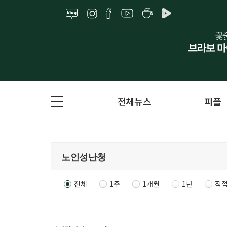
전체뉴스
피플
전체
1주
1개월
1년
직