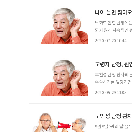
나이 들면 찾아오
노화로 인한 난청에는 
되지 않게 지속적인 관리가 필수다. 노인성 난청은 달팽
대부분이다. 귓속에는
2020-07-20 10:44
역할을 하는 세포도 
고령자 난청, 원
후천성 난청 환자의 
수술시기를 앞당기면 
비인후과 최병윤 교수
2020-05-29 11:03
문의)은 성인 난청 환
노인성 난청 환자
9월 9일 '귀의 날'