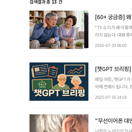
검색결과 총
13
건
[60+ 궁금증] 
“TV 소리가 왜 이렇게 작지?” 가족은 시끄럽다며 볼륨을 줄이는데,
리지 않는다. 대화 중
얼거리는 것처럼 들린다
2026-07-29 06:00
[챗GPT 브리핑]
매일 아침, 챗GPT가
약해 전해드립니다. 정책, 복
“정년 연장 부작용, 
2025-07-16 14:18
상으로 한 조사에 따르
"무선이어폰 대안
난청은 노년기의 의사