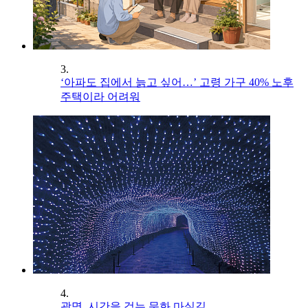
3.
‘아파도 집에서 늙고 싶어…’ 고령 가구 40% 노후
주택이라 어려워
4.
광명, 시간을 걷는 문화 마실길