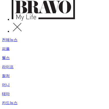
전체뉴스
피플
헬스
라이프
컬처
머니
테마
카드뉴스