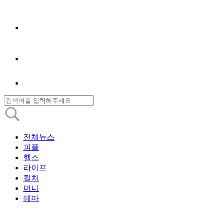
전체뉴스
피플
헬스
라이프
컬처
머니
테마