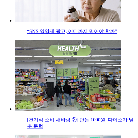
“SNS 영양제 광고, 어디까지 믿어야 할까”
[건기식 소비 새바람 ②] 단돈 1000원, 다이소가 낮
춘 문턱