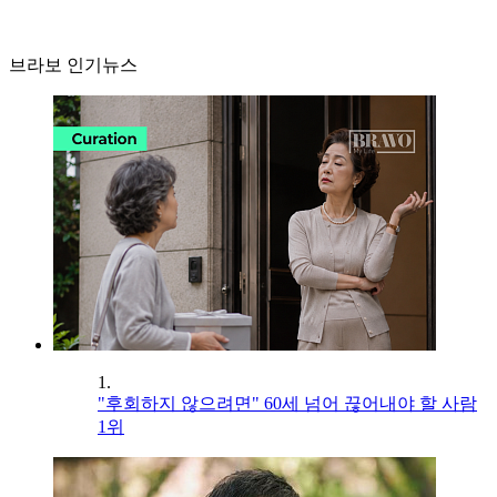
브라보 인기뉴스
1.
"후회하지 않으려면" 60세 넘어 끊어내야 할 사람
1위