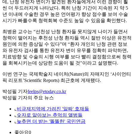
데, 난청 유전자 변이가 발견된 환자들에게서 이런 경향이 훨
씬 더 두드러지게 나타났다. 특히 난청 기간이 지속된 지 약 5
년 이내에 수술한 경우 높은 언어평가 향상 점수를 보여 수술
시기가 빠를수록 청력회복 수준도 높일 수 있음을 확인했다.
최병윤 교수는 “선천성 난청 환자들 못지않게 나이가 들면서
청력이 떨어지는 후천성 난청 환자들 역시 절반 이상은 유전적
원인에 의한 증상일 수 있다”며 “환자 개인의 난청 관련 정보
와 유전자 검사를 통한 유전자 변이 유무를 정확히 파악하면,
치료방향 및 수술의 시행 여부를 보다 빨리 결정함으로써 청력
을 회복시키는데 상당한 도움이 될 것"이라고 설명했다.
이번 연구는 국제학술지 네이처(Nature)의 자매지인 ‘사이언티
픽 리포트’Scientific Reports) 최근호에 게재됐다.
박성필 기자
feelps@etoday.co.kr
박성필 기자의 주요 뉴스
⌞
비규제지역에 가려진 '알짜' 호재들
⌞
숫자로 알아보는 추억의 앨범들
⌞
늦추면 더 받는 '똘똘한' 국민연금
좋아요
0