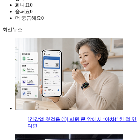
화나요
0
슬퍼요
0
더 궁금해요
0
최신뉴스
[건강앱 첫걸음 ①] 병원 문 앞에서 ‘아차!’ 한 적 있
다면