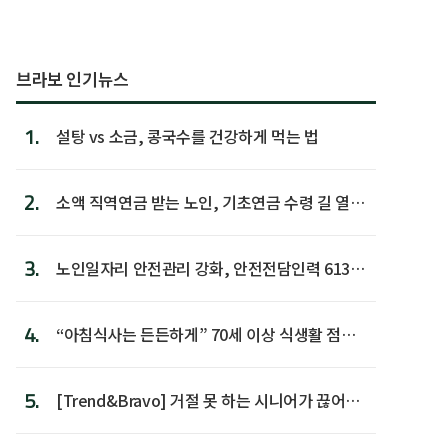
브라보 인기뉴스
1.
설탕 vs 소금, 콩국수를 건강하게 먹는 법
2.
소액 직역연금 받는 노인, 기초연금 수령 길 열린
다
3.
노인일자리 안전관리 강화, 안전전담인력 613명
첫 배치
4.
“아침식사는 든든하게” 70세 이상 식생활 점수
가장 높아
5.
[Trend&Bravo] 거절 못 하는 시니어가 끊어야
할 행동 5