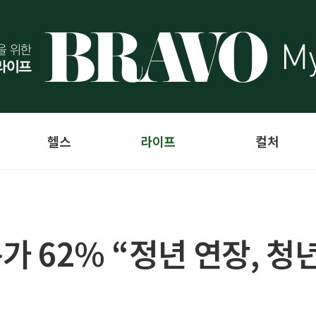
헬스
라이프
컬처
문가 62% “정년 연장, 청