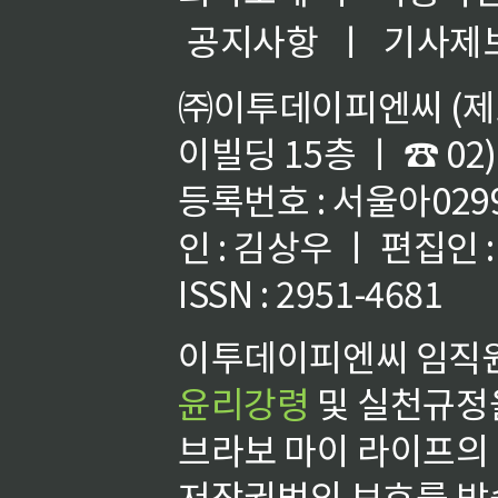
공지사항
ㅣ
기사제
㈜이투데이피엔씨 (제호
이빌딩 15층 ㅣ ☎ 02)
등록번호 : 서울아02992
인 : 김상우 ㅣ 편집인
ISSN : 2951-4681
이투데이피엔씨 임직원
윤리강령
및 실천규정을
브라보 마이 라이프의
저작권법의 보호를 받