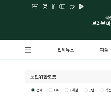
전체뉴스
피플
전체
1주
1개월
1년
직