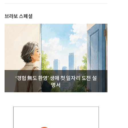
발간
브라보 스페셜
‘경험 無도 환영’ 생애 첫 일자리 도전 설
명서