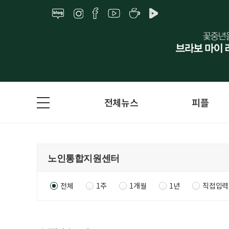
전체뉴스
피플
전체
1주
1개월
1년
직접입력