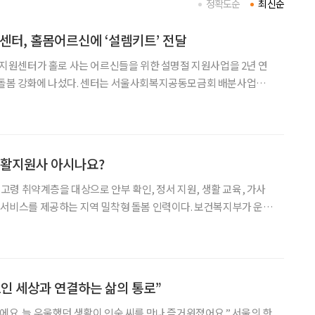
정확도순
최신순
터, 홀몸어르신에 ‘설렘키트’ 전달
원센터가 홀로 사는 어르신들을 위한 설명절 지원사업을 2년 연
서 돌봄 강화에 나섰다. 센터는 서울사회복지공동모금회 배분사업으
복지협회 주관 ‘2026년 설명절 기획사업’에 선정돼, 관내 홀몸어
르신 60여 명에게 ‘설렘키트’를 제작·지원했다고 25일 밝혔다. 센터에 따르면 이번
생활지원사 아시나요?
령 취약계층을 대상으로 안부 확인, 정서 지원, 생활 교육, 가사
의 서비스를 제공하는 지역 밀착형 돌봄 인력이다. 보건복지부가 운영
 핵심 인력으로, 2025년 현재 전국 약 4만여 명이 활동 중이다.
 ‘독거노인 보호사업’에서 출발했으며, 202
인 세상과 연결하는 삶의 통로”
에요. 늘 우울했던 생활이 인숙 씨를 만나 즐거워졌어요.” 서울의 한