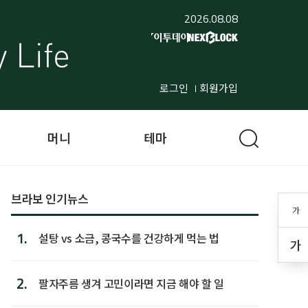
2026.08.08
로그인
회원가입
머니
테마
브라보 인기뉴스
가
1.
설탕 vs 소금, 콩국수를 건강하게 먹는 법
가
2.
팔자주름 생겨 고민이라면 지금 해야 할 일