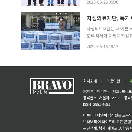
2023-06-26 06:00
은 포스코봉사단과 지역 주
역
자생의료재단, 독거 
자생의료재단은 때 이른 무
도록 혹서기 물품을 지원한
력해 5월 한 달간 전국을 
2022-05-16 18:17
또한 혹서기 위험에 노출된
회사소개
ㅣ
이용약관
ㅣ
㈜이투데이피엔씨 (제호 : 브라보 마
등록번호 : 서울아02992 ㅣ 등록일자
ISSN : 2951-4681
이투데이피엔씨 임직원은 모두의
브라보 마이 라이프의 모든 콘텐
무단전재, 복사, 재배포, AI학습