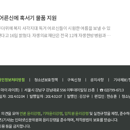
민들이 함께 마련했다. 포스코 프리덤 통기타 재능봉사단, 광양 지
어른신에 혹서기 물품 지원
더위에 복지 사각지대 독거 어르신들이 시원한 여름을 보낼 수 있
다고 16일 밝혔다. 자생의료재단은 전국 12개 자생한방병원과 협
돌며 지역 독거 어르신들에게 여름 이불세트 총 360채를 기부한다.
 50가구를 선정해 주거 환경 개선을 위한 청소 봉사도 펼친
개인정보처리방침
ㅣ
청소년보호정책
ㅣ
구독신청
ㅣ
공지사항
ㅣ
기사제보/
이 라이프) ㅣ 서울시 강남구 강남대로 556 이투데이빌딩 15층 ㅣ ☎ 02)799-6713
 : 2014.02.04 ㅣ 발행일자 : 2014.02.07 ㅣ 발행인 : 김상우 ㅣ 편집인 : 한승훈 ㅣ
 의견을 모아
언론 윤리강령
,
기자윤리강령
,
임직원 윤리강령
및 실천규정을 제정, 준수하
츠(기사)는 인터넷신문위원회 윤리강령을 준수하며, 저작권법의 보호를 받습니다.
 이용 등을 금지합니다.