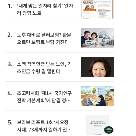
1.
‘내게 맞는 일자리 찾기’ 일자
리 탐험 노트
2.
노후 대비로 달러보험? 환율
오르면 보험료 부담 커진다
3.
소액 직역연금 받는 노인, 기
초연금 수령 길 열린다
4.
초고령사회 ‘제1차 국가인구
전략 기본계획’에 담길 정책
은
5.
브라보 리포트 1호 ‘사오정
시대, 73세까지 일하기 전략’