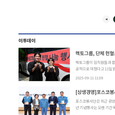
이투데이
헥토그룹, 단체 헌혈로
헥토그룹이 임직원들과 함께하
공적으로 마쳤다고 11일 밝혔다. 헥토앤드 캠페인은 헥토그룹이 2022년부
준히 이어온 정기 헌혈 프로그램이다. 헥토그룹은 매회 임직원들
2025-09-11 11:09
량 한국소아암재단에 전달해
[상생경영]포스코봉사
포스코봉사단은 최근 광양제
년 기념행사는 오랜 기간 
산하는 데 힘을 보태 준 