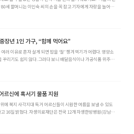
80세 할머니는 이인숙 씨의 손을 꼭 잡고 기자에게 자랑을 늘어놓
 생활이 얼마나 달라졌는지, 답답했던 삶이 어떻게 개선됐는지 이야
5세. 2014년부터 12년째 생활지원사로 활동하고
중장년 1인 가구, “함께 먹어요”
등 여러 이유로 혼자 살게 되면 밥을 ‘잘’ 챙겨 먹기가 어렵다. 영양소
을 꾸리기도 쉽지 않다. 그러다 보니 배달음식이나 가공식품 위주로
럼 식사에 어려움을 겪는 중장년을 위해 국가에서는 영양 및 생활 지
원 서비스를 적극적으로 제공하는 모양새다. 서울시에서 발표한 ‘1인 가구
어르신에 혹서기 물품 지원
위에 복지 사각지대 독거 어르신들이 시원한 여름을 보낼 수 있도
단은 전국 12개 자생한방병원(강남·
·울산·일산·잠실·창원·청주·해운대)과 협력해 5월 한 달간 전국
 여름 이불세트 총 360채를 기부한다. 혹서기 위험에 노출