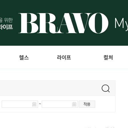
헬스
라이프
컬처
~
적용