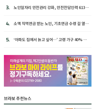
3.
노인일자리 안전관리 강화, 안전전담인력 613명
첫 배치
4.
소액 직역연금 받는 노인, 기초연금 수령 길 열린
다
5.
‘아파도 집에서 늙고 싶어…’ 고령 가구 40% 노
후 주택이라 어...
브라보 추천뉴스