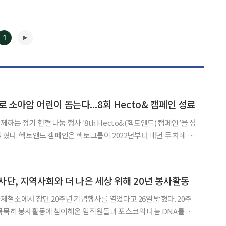
1
 소아암 어린이 돕는다...8회 Hecto& 캠페인 성료
◀
▶
는 정기 헌혈 나눔 행사 ‘8th Hecto&(헥토앤드) 캠페인’을 성
터 매년 두 차례 꾸
이 참여해 모은 헌혈증을 전
왔다. 이 헌혈증은 소아암, 백혈병, 희귀 난
단, 지역사회와 더 나은 세상 위해 20년 봉사활동
철소에서 창단 20주년 기념행사를 열었다고 26일 밝혔다. 20주
묵묵히 봉사활동에 참여해온 임직원들과 포스코의 나눔 DNA를 확
지역 사외기관의 노고에 감사함을 전달하기 위해 마련됐다. 축하공연