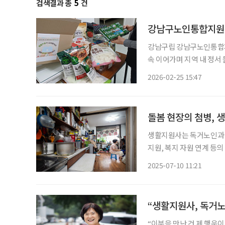
검색결과 총
5
건
강남구노인통합지원센
강남구립 강남구노인통합지
속 이어가며 지역 내 정
로 추진되는 서울시재가노인
2026-02-25 15:47
돌봄 현장의 첨병, 
생활지원사는 독거노인과 고
지원, 복지 자원 연계 등
하는 ‘노인맞춤돌봄서비스’의
2025-07-10 11:21
이 제도의 전신은 2004년
“생활지원사, 독거노
“이분을 만난 건 제 행운이