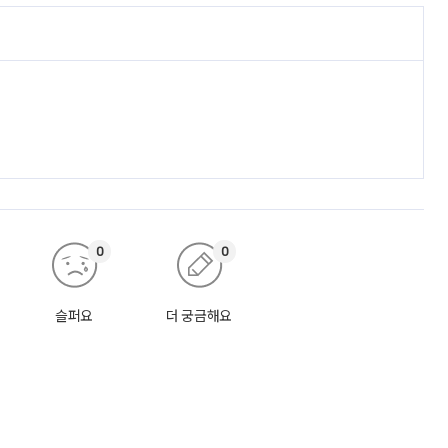
0
0
슬퍼요
더 궁금해요