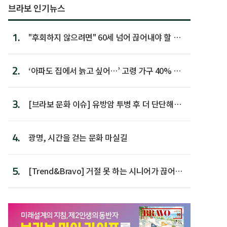
브라보 인기뉴스
1.
"후회하지 않으려면" 60세 넘어 끊어내야 할 사
람 1위
2.
‘아파도 집에서 늙고 싶어…’ 고령 가구 40% 노
후 주택이라 어...
3.
[브라보 문화 이슈] 유방암 투병 후 더 단단해진
박미선
4.
광명, 시간을 걷는 문화 마실길
5.
[Trend&Bravo] 거절 못 하는 시니어가 끊어야
할 행동 5