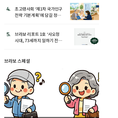
4.
초고령사회 ‘제1차 국가인구
전략 기본계획’에 담길 정책
은
5.
브라보 리포트 1호 ‘사오정
시대, 73세까지 일하기 전략’
발간
브라보 스페셜