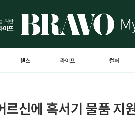
헬스
라이프
컬처
어르신에 혹서기 물품 지