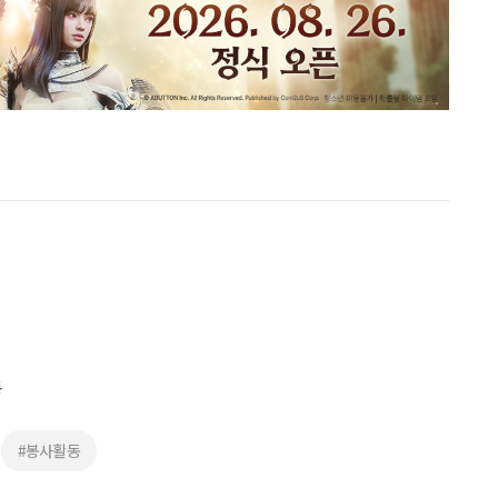
동
#봉사활동