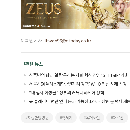
이희원 기자
lhwon96@etoday.co.kr
관련 뉴스
신중년의 삶과 일 탐구하는 사회 혁신 강연 ‘SIT Talk’ 개최
서울시50플러스재단, ‘일자리 정책’ WHO 혁신 사례 선정
“내 집서 여생을” 정부의 커뮤니티케어 정책
美 클래리티 법안 연내 통과 가능성 13%…상원 문턱서 제
#자생한방병원
#혹서기
#독거노인
#어르신