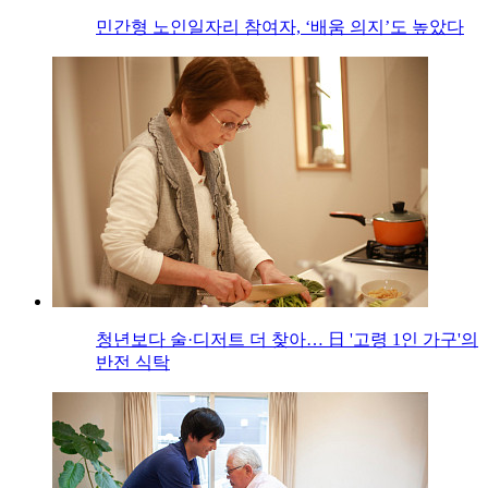
민간형 노인일자리 참여자, ‘배움 의지’도 높았다
청년보다 술·디저트 더 찾아… 日 '고령 1인 가구'의
반전 식탁