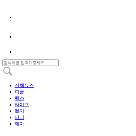
전체뉴스
피플
헬스
라이프
컬처
머니
테마