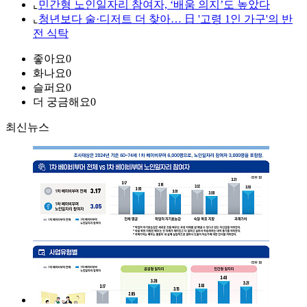
⌞
민간형 노인일자리 참여자, ‘배움 의지’도 높았다
⌞
청년보다 술·디저트 더 찾아… 日 '고령 1인 가구'의 반
전 식탁
좋아요
0
화나요
0
슬퍼요
0
더 궁금해요
0
최신뉴스