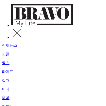
전체뉴스
피플
헬스
라이프
컬처
머니
테마