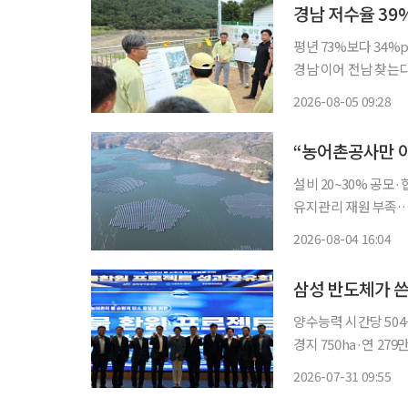
경남 저수율 39
평년 73%보다 34%
경남 이어 전남 찾는다 마른장마와 폭염이 겹치면서 경남 농업용 저수지 평균 저수율이 
까지 떨어졌다. 평년
2026-08-05 09:28
등 제한급수까지 시작
설비 20~30% 공모
유지관리 재원 부족…발전수익 
설비의 최대 30%를
2026-08-04 16:04
반박했다. 공사가 발
삼성 반도체가 쓴
양수능력 시간당 504
경지 750ha·연 279만톤 삼성전자가 반도체 생산 과정에서 소모한 물에 상응
를 경기 화성 농촌에
2026-07-31 09:55
니다. 삼성전자가 