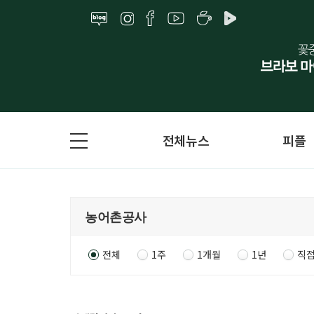
전체뉴스
피플
전체
1주
1개월
1년
직