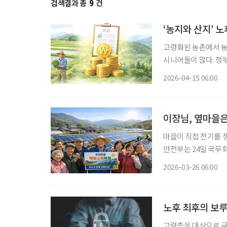
검색결과 총
9
건
‘농지와 산지’ 
고령화된 농촌에서 농
시니어들이 많다. 정
바꿔준다. 농지연금이
2026-04-15 06:00
금은 산지를 정부에 팔
이장님, 옆마을은
마을이 직접 전기를 
안전부는 24일 국무
산 추진계획’을 보고하고 사업을 본
2026-03-26 06:00
상이 협동조합을 구성
노후 최후의 보루
고령층을 대상으로 금