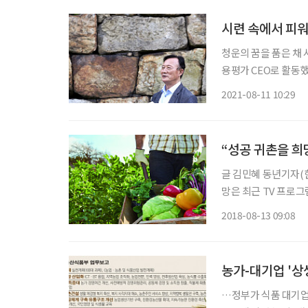
시련 속에서 피워
청운의 꿈을 품은 채 
용평가 CEO로 활동했다
로 등단한 송태준(75
2021-08-11 10:29
를 만나 그간의 여정
“성공 귀촌을 
글 김민혜 동년기자(한국농어촌공사 창녕지
망은 최근 TV 프로
는 건 아니시겠지요?
2018-08-13 09:08
많습니다. “친구도 없
농가-대기업 '상
…정부가 식품 대기업