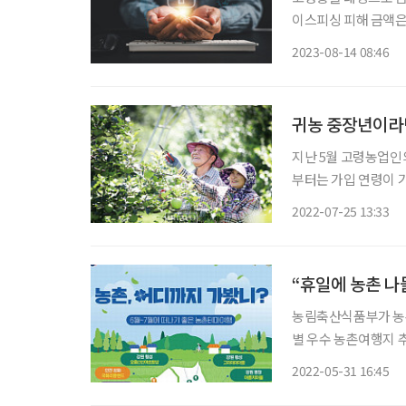
이스피싱 피해 금액은 
금액은 약 1760억 원
2023-08-14 08:46
억 원에
귀농 중장년이라면
지난 5월 고령농업인의
부터는 가입 연령이 
금은 비슷한 구조의 
2022-07-25 13:33
담보 가치가 동일할 
“휴일에 농촌 나
농림축산식품부가 농촌
별 우수 농촌여행지 추천 등
는 달’은 국내여행을
2022-05-31 16:45
제로 한다. 농림축산식