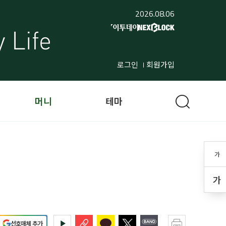
2026.08.06
로그인
회원가입
머니
테마
가
가
선호매체 추가