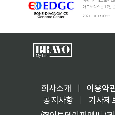
이원다이애그노믹스(EDG
애그노믹스는 12일 
부천병원장, 조서애 이
2021-10-13 09:55
회사소개
ㅣ
이용약
공지사항
ㅣ
기사제
㈜이투데이피엔씨 (제호