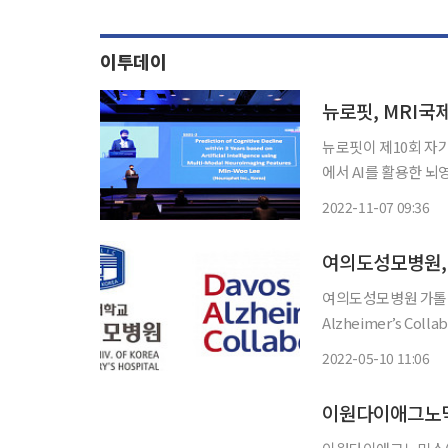
이투데이
뉴로핏, MRI국
뉴로핏이 제10회 자기공명
에서 AI를 활용한 뇌
밝혔다. 뉴로핏은 이번 학술대회에서 ‘인지 기능 장애 바이오마커로 활용되는 뇌 나이 예측에
2022-11-07 09:36
대한 새로운 방법’과 
여의도성모병원,
여의도성모병원 가톨릭
Alzheimer’s Co
구에 착수했다고 10
2022-05-10 11:06
회다. 2021 세계경
이원다이애그노믹