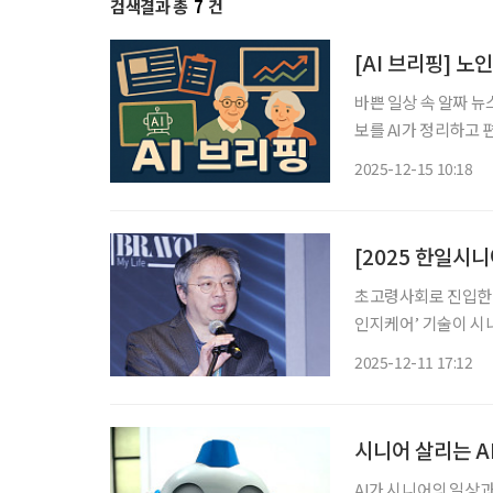
검색결과 총
7
건
[AI 브리핑] 노
바쁜 일상 속 알짜 뉴
보를 AI가 정리하고 편집국 기자가
금 추가 개혁 필요 15
2025-12-15 10:18
금 수급자의 전체 연금
초고령사회로 진입한 
인지케어’ 기술이 시
이모코그 대표는 11일
2025-12-11 17:12
럼’에서 “이제는 의
시니어 살리는 AI
AI가 시니어의 일상과 