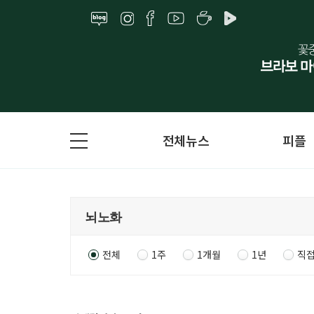
전체뉴스
피플
전체
1주
1개월
1년
직