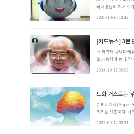
국대병원의 치매 조기진
서 케어의 AI 대중화 교육 전문 사회적기업 에듀툴킷디자인연구소와 AIoT 전문기업 엑스오
2025-10-15 10:32
소프트는 최근 ‘시니어
[카드뉴스] 3분
뇌 과학자 니시 다케유
일 가능성이 높다. 각
는 것이 좋다. A 의욕 ___개 □ 새로운 장소에 가는 것이 내키지 않는다. □ 집중력이 오래가지
2024-10-17 09:03
않는다. □ 유행하는 
노화 거스르는 ‘
슈퍼에이저(Super A
리키는 신조어다. 뇌
고 사회활동도 왕성하게 하는
2024-09-12 08:21
는 사람은 이렇게 합