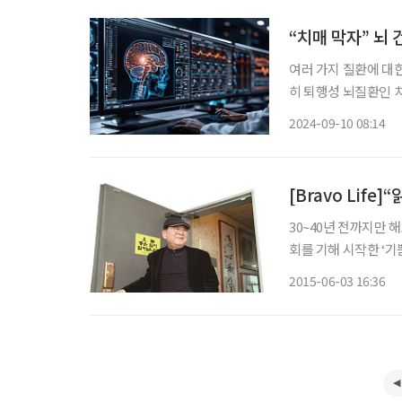
“치매 막자” 뇌 
여러 가지 질환에 대한
히 퇴행성 뇌질환인 치매
운동 등 디지털 바이
2024-09-10 08:14
은 언제
[Bravo Life
30~40년 전까지만 
회를 기해 시작한 ‘기
相憲·79) 한국심리
2015-06-03 16:36
다. 그는 감사와 기쁨