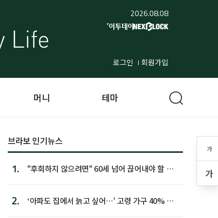
2026.08.08
로그인
회원가입
머니
테마
브라보 인기뉴스
가
1.
"후회하지 않으려면" 60세 넘어 끊어내야 할 사
가
람 1위
2.
‘아파도 집에서 늙고 싶어…’ 고령 가구 40% 노
후 주택이라 어...