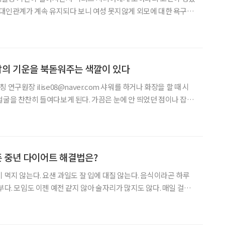
나 대인관계가 계속 유지되다 보니 여성 못지않게 외모에 대한 욕구가
 남성의 경우 성형이나 미용시술에 대한 거부감이 있어 자연스레 그
 있다. “뱃살만 빼도 더 젊어 보일 텐데”라고 입을 모으
삶의 기운을 북돋워주는 색깔이 있다
se08@naver.com 샤워를 하거나 화장을 할 때 시
얼굴을 찬찬히 들여다보게 된다. 가끔은 눈에 안 띄었던 점이나 잡
다. 또 좁쌀 모양의 돌기들이 피부 위에 우둘투둘 돋
다. 얼굴색만 봐도 건강을 알 수 있다는 말을
픈 중년 다이어트 해결법은?
 먹지 않는다. 요샌 과일도 잘 입에 대질 않는다. 음식이라곤 하루
부다. 모임도 이젠 예전 같지 않아 술자리가 많지도 않다. 매일 걸으
 번은 가까운 산에 오른다. 그런데 이놈의 뱃살은 변하질 않는다. 어
 하는 이런 흔한 고민에 전문의들은 당연하다 말