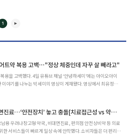
1
, 다이어트약 복용 고백⋯"정상 체중인데 자꾸 살 빼라고"
◀
▶
튜브 채널 ‘안녕하세미’에는 아이오아이
기를 나누는 박세미의 영상이 게재됐다. 영상에서 최유정은
성향과 방송이 안 맞는다고 생각했다. 낯도 가리고 말도 잘 못 해서 벗
이 너무 떨어져서 무대에 오르면 너무 힘들었다.
병원 문턱 낮춘 비대면진료…‘안전장치’ 놓고 충돌[치료접근성 vs 약물오남용②]
남용 우려냐창고형 약국, 비대면진료, 편의점 안전상비약 등 의료
위한 서비스들이 빠르게 일상 속에 안착했다. 소비자들은 더 편리하
 수 있게 됐지만 약물 안전관리와 오남용 우려도 제기된다. 초고령사