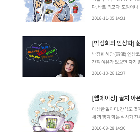
다. 바로 외모다. 모임이
높아진 것. 그러나 중장년
2018-11-05 14:31
관심이 ‘다이어트’로 쏠리고
[박정희의 인상학] 
박정희 혜담(慧潭) 인상코칭 연구원장 ili
간적 여유가 있으면 자기 
티, 기미 등이 발견되어 속상해지기도 한
2016-10-26 12:07
아 있으면 마음이 심란해진
[웰에이징] 골치 아
이상한 일이다. 간식도 많이
세 끼 챙겨 먹는 식사가 전
려 노력하고, 한 달에 한두
2016-09-28 14:30
떻게 된 일일까? 중년들이