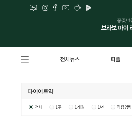
전체뉴스
피플
전체
1주
1개월
1년
직접입력