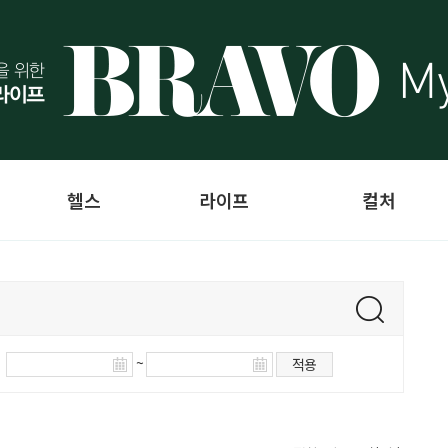
헬스
라이프
컬처
~
적용