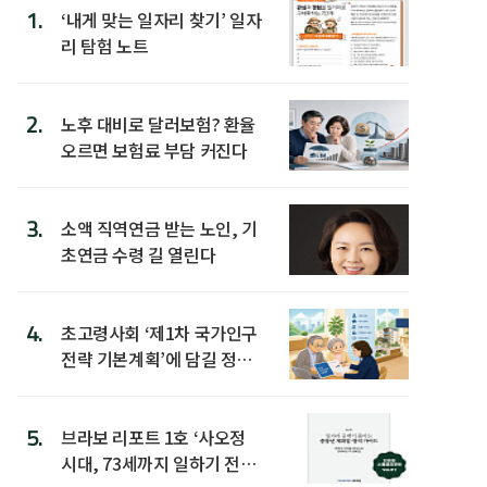
1.
‘내게 맞는 일자리 찾기’ 일자
리 탐험 노트
2.
노후 대비로 달러보험? 환율
오르면 보험료 부담 커진다
3.
소액 직역연금 받는 노인, 기
초연금 수령 길 열린다
4.
초고령사회 ‘제1차 국가인구
전략 기본계획’에 담길 정책
은
5.
브라보 리포트 1호 ‘사오정
시대, 73세까지 일하기 전략’