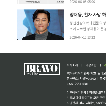
2026-06-08 05:00
회와 1인 가구 증가, 의료
양재웅, 환자 사망
정신건강의학과 전문의 양재웅(44
소에 따르면 양재웅이 운영
보건소에 따르면 신고일 
2026-04-12 13:22
않았다. A병원은 지
회사소개
ㅣ
이용약관
ㅣ
㈜이투데이피엔씨 (제호 : 브라보 마
등록번호 : 서울아02992 ㅣ 등록일자
ISSN : 2951-4681
이투데이피엔씨 임직원은 모두의
브라보 마이 라이프의 모든 콘텐
무단전재, 복사, 재배포, AI학습