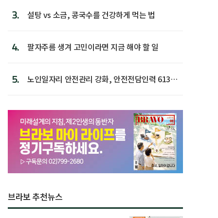
3.
설탕 vs 소금, 콩국수를 건강하게 먹는 법
4.
팔자주름 생겨 고민이라면 지금 해야 할 일
5.
노인일자리 안전관리 강화, 안전전담인력 613명
첫 배치
브라보 추천뉴스