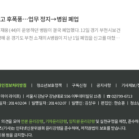
 체계 변화 등의 영향으로 국민은 더 쉽고 빠른 의료서비스를 원
 하고 후폭풍⋯업무 정지→병원 폐업
)이 운영하던 병원이 결국 폐업했다. 12일 경기 부천시보건
해 온 경기도 부천 소재의 A병원이 지난 1일 폐업을 신고를 마쳤다.
기준 폐업처리가 완료됐으며 해당 병원에 다른 의료기관은 들어오지
난해 말부터 폐업 준비를 해 온 것으로 알려졌다. 입원
개인정보처리방침
ㅣ
청소년보호정책
ㅣ
구독신청
ㅣ
공지사항
ㅣ
기사제보/
이 라이프) ㅣ 서울시 강남구 강남대로 556 이투데이빌딩 15층 ㅣ ☎ 02)799-6713
 : 2014.02.04 ㅣ 발행일자 : 2014.02.07 ㅣ 발행인 : 김상우 ㅣ 편집인 : 한승훈 ㅣ
 의견을 모아
언론 윤리강령
,
기자윤리강령
,
임직원 윤리강령
및 실천규정을 제정, 준수하
츠(기사)는 인터넷신문위원회 윤리강령을 준수하며, 저작권법의 보호를 받습니다.
 이용 등을 금지합니다.