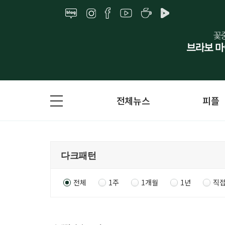
전체뉴스
피플
전체
1주
1개월
1년
직