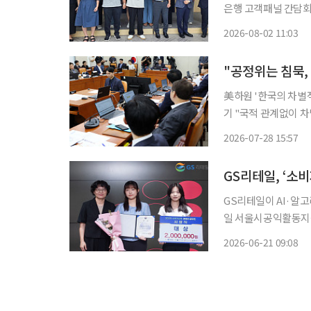
은행 고객패널 간담회’를 개최했다고 2
의견을 청취하고 서비
2026-08-02 11:03
다. 간담회를 통해 
"공정위는 침묵,
美하원 '한국의 차별
기 "국적 관계없이 차별 
습과 관련해 미국 하
2026-07-28 15:57
위원회에서 주무부처인
GS리테일, ‘소
GS리테일이 AI·알고리즘
일 서울시공익활동지원
밝혔다. 소비자교육 콘텐츠 공모전은 GS리테일, 공정거래위원회 소비자원이 후원하고 한국
2026-06-21 09:08