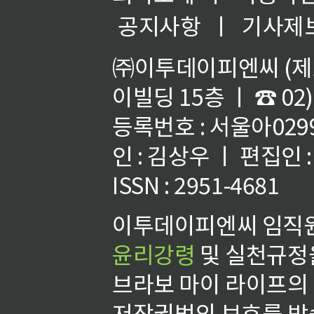
공지사항
ㅣ
기사제
㈜이투데이피엔씨 (제호
이빌딩 15층 ㅣ ☎ 02)
등록번호 : 서울아02992
인 : 김상우 ㅣ 편집인
ISSN : 2951-4681
이투데이피엔씨 임직원
윤리강령
및 실천규정을
브라보 마이 라이프의
저작권법의 보호를 받