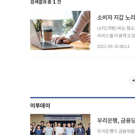
검색결과 총
1
건
소비자 지갑 노리는
나리(가명) 씨는 평
서비스를 이용하고 있
명세서를 보니 월 사용
2022-06-10 08:13
제인 ‘와우 멤버십’ 요
이투데이
우리은행, 금융
우리은행이 금융위원회