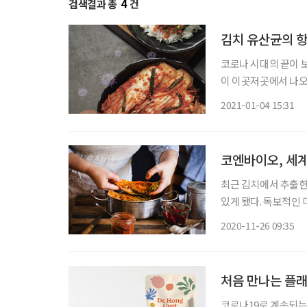
검색결과 총
4
건
김치 유산균의 
코로나 시대의 끝이 
이 이곳저곳에서 나오
아니라고 입을 모은다. 백신이 코로나를 진정시키는 효과를 보이려면 인구의 70% 정도
2021-01-04 15:31
종되어야 가능하다는 
코엔바이오, 세계
최근 김치에서 추출한
있게 됐다. 독보적인
는 한국 발효 김치에서
2020-11-26 09:35
holzapfelii Ce
코로나19로 계속되는