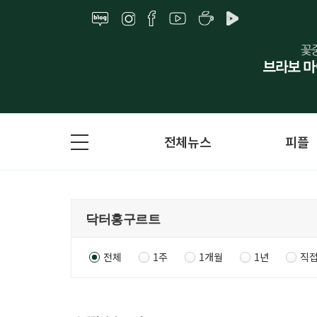
전체뉴스
피플
전체
1주
1개월
1년
직