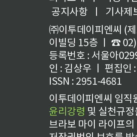
공지사항
ㅣ
기사제
㈜이투데이피엔씨 (제호
이빌딩 15층 ㅣ ☎ 02)
등록번호 : 서울아02992
인 : 김상우 ㅣ 편집인
ISSN : 2951-4681
이투데이피엔씨 임직원
윤리강령
및 실천규정을
브라보 마이 라이프의
저작권법의 보호를 받