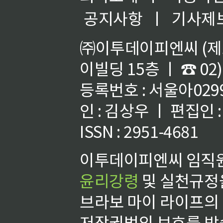
공지사항
ㅣ
기사제
㈜이투데이피엔씨 (제호
이빌딩 15층 ㅣ ☎ 02)
등록번호 : 서울아02992
인 : 김상우 ㅣ 편집인
ISSN : 2951-4681
이투데이피엔씨 임직원
윤리강령
및 실천규정을
브라보 마이 라이프의
저작권법의 보호를 받