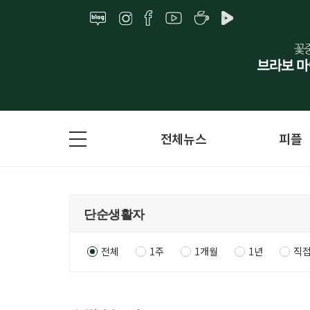
전체뉴스
피플
전체
1주
1개월
1년
직