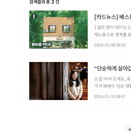
검색결과 총
2
건
[카드뉴스] 베스
1 월든 헨리 데이빗 소로우 / 은행나무 “하버드를 
체노동으로 생계를 유
는 삶, 소박하고 검
2024-05-08 08:20
흔들릴 때 떠올리기만 
“단순하게 살아갑
소설 ‘어서 오세요, 
가가 에세이 ‘단순 
거나, 깊고 느리게 숨
2024-01-23 08:47
던 일을 이루지 못해