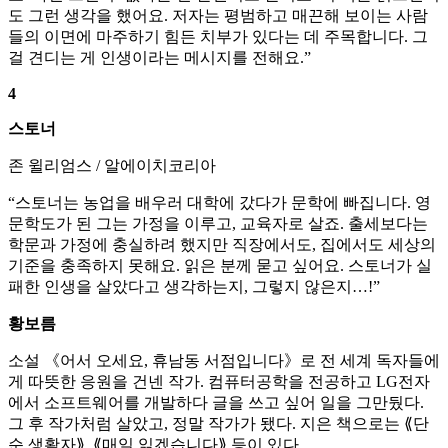
도 그런 생각을 했어요. 저자는 평범하고 매끈해 보이는 사람
들의 이면에 마주하기 힘든 치부가 있다는 데 주목합니다. 그
걸 견디는 게 인생이라는 메시지를 전해요.”
4
스토너
존 윌리엄스 / 알에이치코리아
“스토너는 농업을 배우러 대학에 갔다가 문학에 빠집니다. 영
문학도가 된 그는 가정을 이루고, 교육자로 살죠. 출세보다는
학문과 가정에 충실하려 했지만 직장에서도, 집에서도 세상의
기준을 충족하지 못해요. 읽은 분께 묻고 싶어요. 스토너가 실
패한 인생을 살았다고 생각하는지, 그렇지 않은지…!”
황보름
소설 《어서 오세요, 휴남동 서점입니다》로 전 세계 독자들에
게 따뜻한 응원을 건넨 작가. 컴퓨터공학을 전공하고 LG전자
에서 소프트웨어를 개발하다 글을 쓰고 싶어 일을 그만뒀다.
그 후 작가처럼 살았고, 정말 작가가 됐다. 지은 책으로는 ⟪단
순 생활자⟫, ⟪매일 읽겠습니다⟫ 등이 있다.