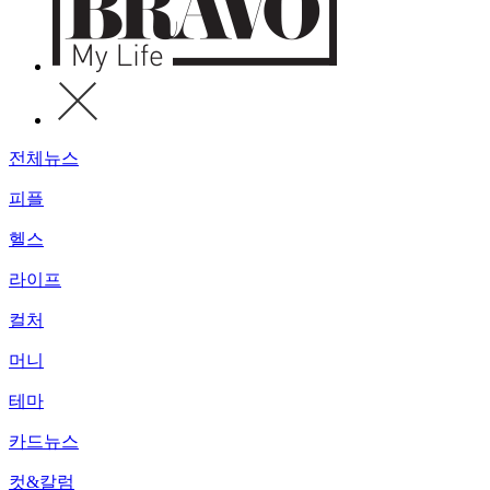
전체뉴스
피플
헬스
라이프
컬처
머니
테마
카드뉴스
컷&칼럼