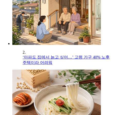
2.
‘아파도 집에서 늙고 싶어…’ 고령 가구 40% 노후
주택이라 어려워