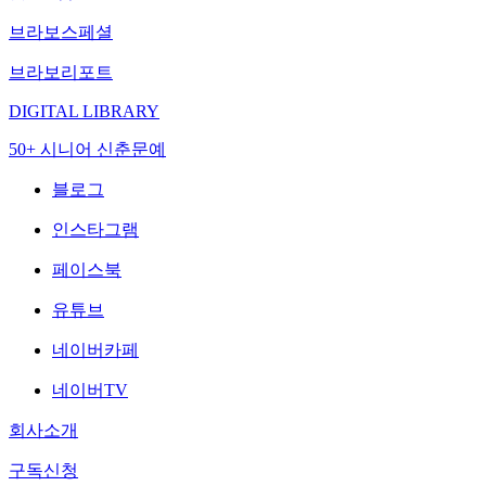
브라보스페셜
브라보리포트
DIGITAL LIBRARY
50+ 시니어 신춘문예
블로그
인스타그램
페이스북
유튜브
네이버카페
네이버TV
회사소개
구독신청