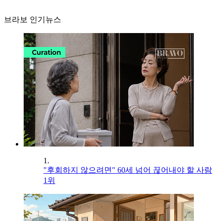
브라보 인기뉴스
1.
"후회하지 않으려면" 60세 넘어 끊어내야 할 사람
1위