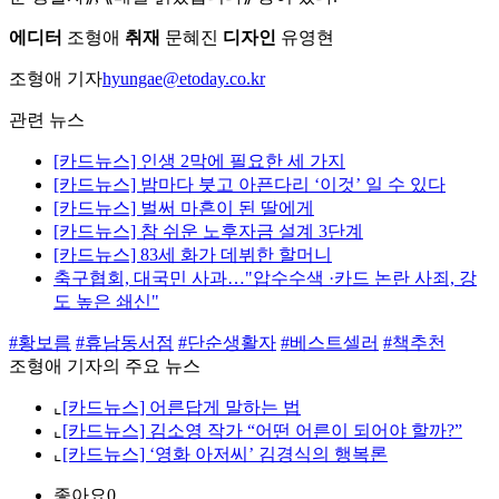
에디터
조형애
취재
문혜진
디자인
유영현
조형애 기자
hyungae@etoday.co.kr
관련 뉴스
[카드뉴스] 인생 2막에 필요한 세 가지
[카드뉴스] 밤마다 붓고 아픈다리 ‘이것’ 일 수 있다
[카드뉴스] 벌써 마흔이 된 딸에게
[카드뉴스] 참 쉬운 노후자금 설계 3단계
[카드뉴스] 83세 화가 데뷔한 할머니
축구협회, 대국민 사과…"압수수색 ·카드 논란 사죄, 강
도 높은 쇄신"
#황보름
#휴남동서점
#단순생활자
#베스트셀러
#책추천
조형애 기자의 주요 뉴스
⌞
[카드뉴스] 어른답게 말하는 법
⌞
[카드뉴스] 김소영 작가 “어떤 어른이 되어야 할까?”
⌞
[카드뉴스] ‘영화 아저씨’ 김경식의 행복론
좋아요
0