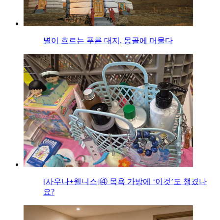
별이 흐르는 푸른 대지, 몽골에 머물다
[사우나+웰니스]④ 목욕 가방에 ‘이것’도 챙겼나
요?