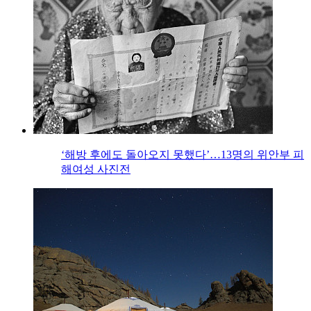
‘해방 후에도 돌아오지 못했다’…13명의 위안부 피
해여성 사진전