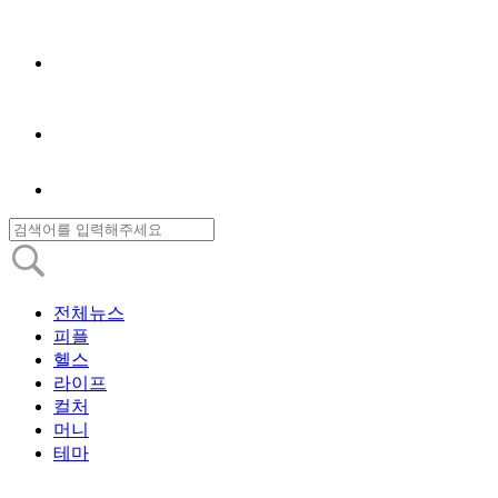
전체뉴스
피플
헬스
라이프
컬처
머니
테마