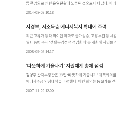
등 폭염으로 인한 온열질환에 노출된 것으로 나타났다. 에너지시민연대는 3일 ‘2014년 여름철 에너지빈곤층 주거환경 실태조사(2
차년도)’를 통해 에너지빈곤층의 83.1%가 에너지복지정책
2014-08-03 10:18
지경부, 저소득층 에너지복지 확대에 주력
최근 고유가 등 대외여건 악화로 물가상승, 고용부진 등 체
일 대통령 주재 '생활공감정책 점검회의'를 개최해 서민
로 했다. 청와대는 최근 유가 등 국제원자재 가격이 다
2008-09-05 14:17
‘따뜻하게 겨울나기’ 지원체계 총체 점검
김영주 산자부장관은 29일 ‘따뜻하게 겨울나기’ 대책회의를
에너지수급 안정대책을 마련했다. 이번 회의는 동절기를 앞두고 지속되는 고유가로 에너지 빈곤층의 월동비용이 급증하는 상황에
서, 취약 계층에 대한 에너지 서비스 지원체계를 점검하고
2007-11-29 12:00