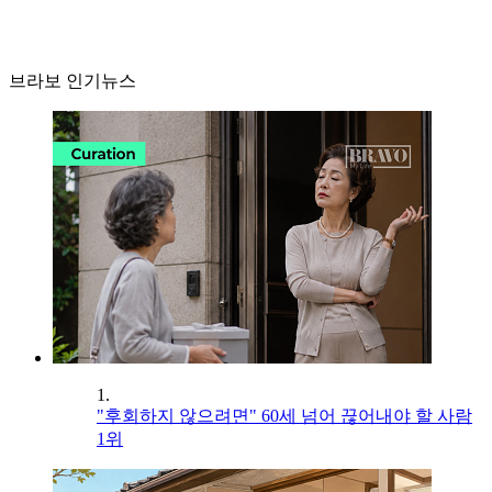
브라보 인기뉴스
1.
"후회하지 않으려면" 60세 넘어 끊어내야 할 사람
1위