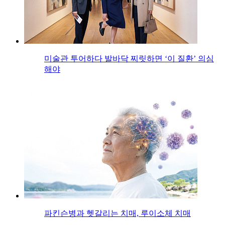
미술관 투어하다 발바닥 찌릿하면 ‘이 질환’ 의심
해야
파킨슨병과 헷갈리는 치매, 루이소체 치매