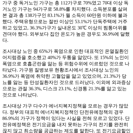
가구 중 독거노인 가구는 총 112가구로 70%였고 70대 이상 독
거노인 가구는 94가구로 58.8%를 차지했다. 소득분포를 살펴
본 결과 총 138가구인 83.1%가 월 소득이 60만원 이하에 불과
했다. 주택유형으로는 절반 이상인 53.1%가 단독주택에 거주
하고 있었고, 36.3%가구가 실내온도 30℃ 이상의 찜통더위를
견뎌야 했다. 외부보다 집안 온도가 높은 경우도 36.9%에 달했
다.
조사대상 노인 중 65%가 폭염으로 인한 대표적인 온열질환인
어지럼증을 호소했고 40%가 두통을 앓았다. 또 15%의 노인이
폭염으로 호흡곤란을 앓는 등 위험수위에 이르렀던 것으로 나
타났다. 가구원 질병보유 현황조사에서 조사대상 노인의
36.9%가 폭염에 취약한 고혈압을 앓고 있었으며, 21.3%가 당
뇨를 앓는 등 만성질환자인 것으로 드러났다. 이외에 외과증상
으로는 관절 36.3%, 디스크 23.1%, 신경통 21.3%를 앓고 있는
것으로 나타났다.
조사대상 가구 다수가 에너지복지정책을 모르는 경우가 많았
다. 정부의 대표적 에너지복지정책인 단전유예정책의 경우
86.9%의 가구가 정책이 있다는 사실을 전혀 모르고 있었다. 단
전유예정책은 전기요금을 내지 못하는 가구의 전기를 완전히
끊지 않고 최소량을 공급하는 제도를 말한다. 또 전기요금할인