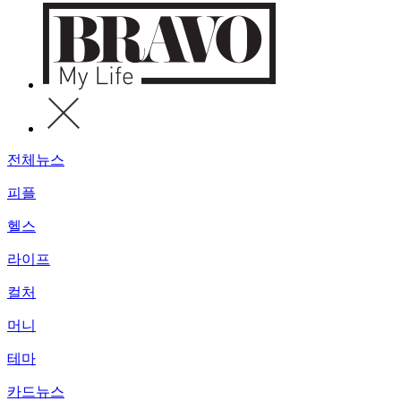
전체뉴스
피플
헬스
라이프
컬처
머니
테마
카드뉴스