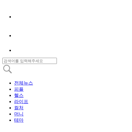
전체뉴스
피플
헬스
라이프
컬처
머니
테마