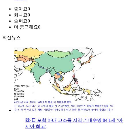
좋아요
0
화나요
0
슬퍼요
0
더 궁금해요
0
최신뉴스
韓·日 포함 아태 고소득 지역 기대수명 84.1세 ‘아
시아 최고’