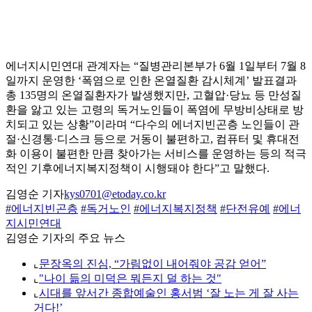
에너지시민연대 관계자는 “질병관리본부가 6월 1일부터 7월 8
일까지 운영한 ‘폭염으로 인한 온열질환 감시체계’ 발표결과
총 135명의 온열질환자가 발생했지만, 고혈압·당뇨 등 만성질
환을 앓고 있는 고령의 독거노인들이 폭염에 무방비상태로 방
치되고 있는 상황”이라며 “다수의 에너지빈곤층 노인들이 관
절·신경통·디스크 등으로 거동이 불편하고, 컴퓨터 및 휴대전
화 이용이 불편한 만큼 찾아가는 서비스를 운영하는 등의 적극
적인 기후에너지복지정책이 시행돼야 한다”고 말했다.
김영순 기자
kys0701@etoday.co.kr
#에너지빈곤층
#독거노인
#에너지복지정책
#단전유예
#에너
지시민연대
김영순 기자의 주요 뉴스
⌞
문장옥의 진심, “가림없이 내어줘야 공감 얻어”
⌞
"나이 듦의 미덕은 뭐든지 덜 하는 것"
⌞
시대를 앞서간 종합예술인 홍서범 ‘잘 노는 게 잘 사는
거다!’