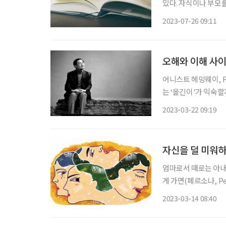
있다. 자식이나 부모
우도 많다. 고민이 
2023-07-26 09:11
오해와 이해 사이
어니스트 헤밍웨이, 
는 ‘옮긴이’가 익숙할지
‘주홍 글자’ 등 민음
2023-03-22 09:19
대표적인 영·미 문학 
자신을 덜 미워하
엄마로서 때로는 아내,
게 가면(페르소나, P
는 가면을 쓰는 것은 
2023-03-14 08:40
러내고 나쁜 점을 감