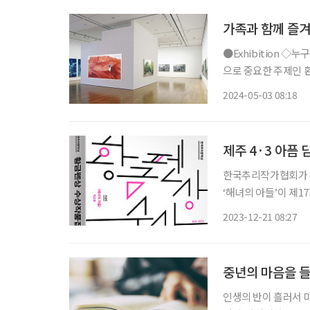
가족과 함께 즐겨
●Exhibition ◇누구의 숲, 누구의 세계 일정 6월 2일까지 장소 대구미술관 전시는 전 지구적
으로 중요한 주제인 환
우리가 발 딛고 있는 
2024-05-03 08:18
는데도 꽃이 피지 않
제주 4·3 아픔
한국추리작가협회가 주
‘해녀의 아들’이 제17회 황금펜상을 수상
여하는 대상, 등단 5
2023-12-21 08:27
중년의 마음을 들
인생의 반이 흘러서 