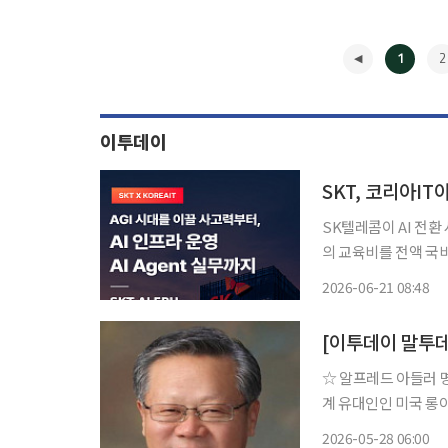
1
2
이투데이
SKT, 코리아I
SK텔레콤이 AI 전환
의 교육비를 전액 국
SKT는 코리아IT아
2026-06-21 08:48
트워크 분야 실무 인재
◀
[이투데이 말투
☆ 알프레드 아들러 명언 “나는 타인의 기대를 충족시키기 위해 살고 있는 게 아
계 유대인인 미국 롱아
병사하자, 의사가 되었
2026-05-28 06:00