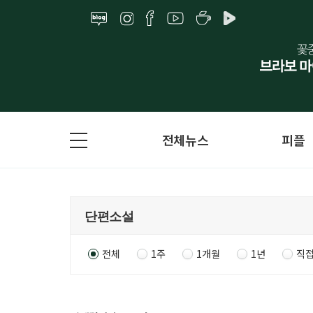
전체뉴스
피플
전체
1주
1개월
1년
직