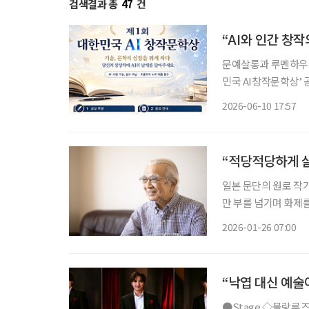
검색결과 총
47
건
“AI와 인간 창
문예살롱과 루멘하우스
민국 AI창작문학상’ 공모전을 개최한다고
하다”를 슬로건으로 
2026-06-10 17:57
위해 마
“적당적당하게 살
일본 문단의 원로 작가
만 부를 넘기며 화제를
않아도 된다”는 메시
2026-01-26 07:00
“낙엽 대신 예술
●Stage ◇물랑루즈! 일정 11월 27일 ~ 2026년 2월 22일 장소 블루스퀘어 신한카드홀 연출