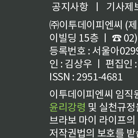
공지사항
ㅣ
기사제
㈜이투데이피엔씨 (제호
이빌딩 15층 ㅣ ☎ 02)
등록번호 : 서울아02992
인 : 김상우 ㅣ 편집인
ISSN : 2951-4681
이투데이피엔씨 임직원
윤리강령
및 실천규정을
브라보 마이 라이프의
저작권법의 보호를 받