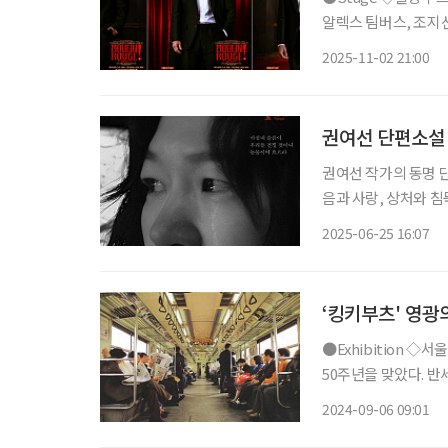
알렉스 팀버스, 조지선
행 신화를 새롭게 쓴 
2025-11-02 21:00
작으로 한 작품이다.
권여선 단편소설 원
권여선 작가의 동명 단
음과 사랑, 상처와 
문학적 서정과 통증을 스크린으
2025-06-25 16:07
경’과 철공소를 운영하
‘킹키부츠' 영광
●Exhibition ◇서울의 지하철 일정 11월 3일까지 장소 서울역사박물관 서울 지하철이 개통
50주년을 맞았다. 반
당하는 거리를 달렸
2024-09-06 09:01
철 탄생부터 지금까지