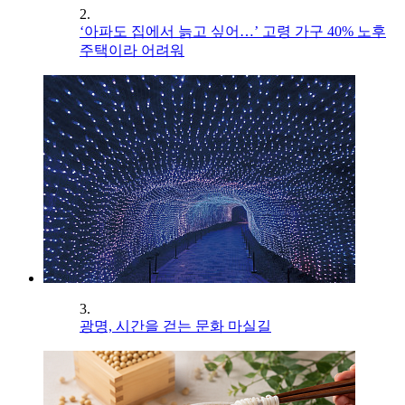
2.
‘아파도 집에서 늙고 싶어…’ 고령 가구 40% 노후
주택이라 어려워
3.
광명, 시간을 걷는 문화 마실길