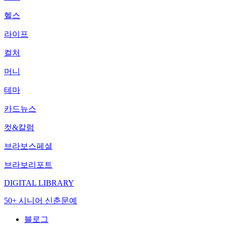
헬스
라이프
컬처
머니
테마
카드뉴스
컷&칼럼
브라보스페셜
브라보리포트
DIGITAL LIBRARY
50+ 시니어 신춘문예
블로그