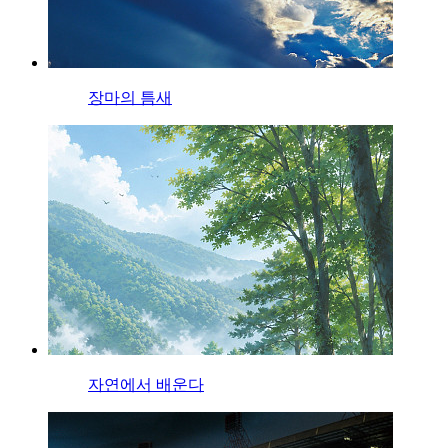
장마의 틈새
자연에서 배운다