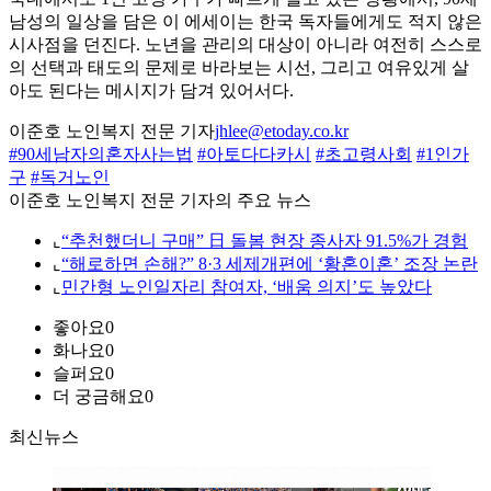
남성의 일상을 담은 이 에세이는 한국 독자들에게도 적지 않은
시사점을 던진다. 노년을 관리의 대상이 아니라 여전히 스스로
의 선택과 태도의 문제로 바라보는 시선, 그리고 여유있게 살
아도 된다는 메시지가 담겨 있어서다.
이준호 노인복지 전문 기자
jhlee@etoday.co.kr
#90세남자의혼자사는법
#아토다다카시
#초고령사회
#1인가
구
#독거노인
이준호 노인복지 전문 기자의 주요 뉴스
⌞
“추천했더니 구매” 日 돌봄 현장 종사자 91.5%가 경험
⌞
“해로하면 손해?” 8·3 세제개편에 ‘황혼이혼’ 조장 논란
⌞
민간형 노인일자리 참여자, ‘배움 의지’도 높았다
좋아요
0
화나요
0
슬퍼요
0
더 궁금해요
0
최신뉴스