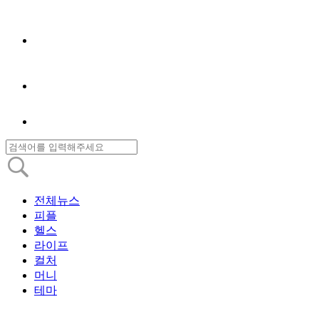
전체뉴스
피플
헬스
라이프
컬처
머니
테마