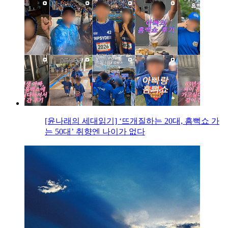
[윤나래의 세대읽기] ‘뜨개질하는 20대, 흠뻑쇼 가
는 50대’ 취향엔 나이가 없다