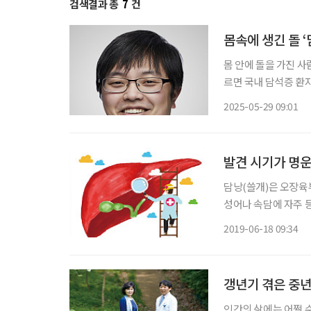
검색결과 총
7
건
몸속에 생긴 돌 ‘
몸 안에 돌을 가진 사
르면 국내 담석증 환자는
까이(41.3%) 늘었다. 담석은 위치에 따라 담낭(쓸개)에 생기면 ‘담낭담석’, 담관(쓸개관)에 나
2025-05-29 09:01
타나면 ‘담관담석’으
발견 시기가 명운
담낭(쓸개)은 오장육
성어나 속담에 자주 
기도 하고, 자존감이 
2019-06-18 09:34
의 이 장기가 마치 잃
갱년기 겪은 중년
인간의 삶에는 어쩔 