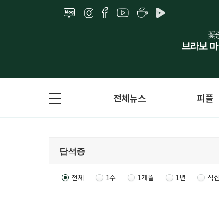
전체뉴스
피플
전체
1주
1개월
1년
직