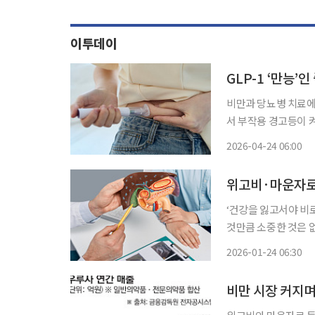
이투데이
GLP-1 ‘만능
비만과 당뇨병 치료에 
서 부작용 경고등이 
지 악화할 수 있어 주의가 필요하다. 24일 의료계에 따
2026-04-24 06:00
GLP-1 계열 약물
위고비·마운자로
‘건강을 잃고서야 비
것만큼 소중한 것은 
쏙)’을 통해 일상생활에서
2026-01-24 06:30
운자로’ 등 획기적인
비만 시장 커지며