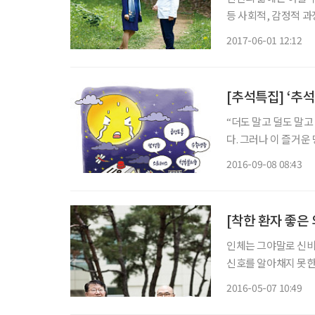
등 사회적, 감정적 과
별로 예방을 필요로 
2017-06-01 12:12
이다. 노화를 비켜갈
[추석특집] ‘추
“더도 말고 덜도 말
다. 그러나 이 즐거
나 식습관이 평소와 
2016-09-08 08:43
다 그리 달갑지 않은 
인체는 그야말로 신비
신호를 알아채지 못한
서야 그것이 이상을 
2016-05-07 10:49
·46)씨 역시 그랬다